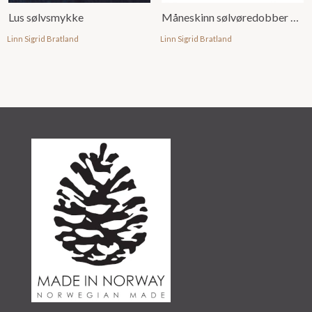
Lus sølvsmykke
Måneskinn sølvøredobber mini
Linn Sigrid Bratland
Linn Sigrid Bratland