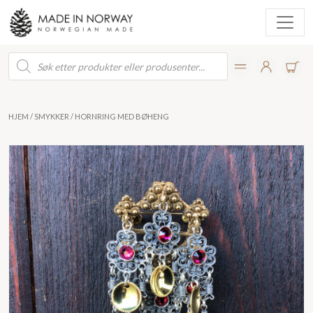
Products
search
HJEM
/
SMYKKER
/ HORNRING MED BØHENG