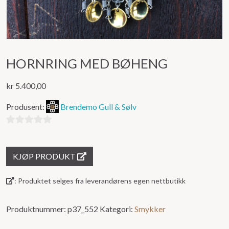
HORNRING MED BØHENG
kr
5.400,00
Produsent:
Brendemo Gull & Sølv
0
ut
KJØP PRODUKT
av
5
: Produktet selges fra leverandørens egen nettbutikk
Produktnummer:
p37_552
Kategori:
Smykker