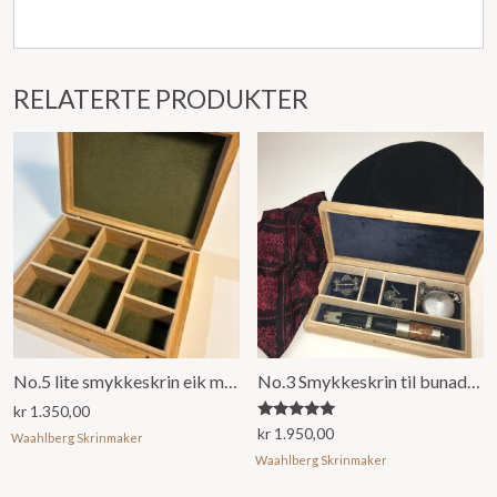
RELATERTE PRODUKTER
No.5 lite smykkeskrin eik med grønt stoff
No.3 Smykkeskrin til bunadsølv.
kr
1.350,00
Vurdert
kr
1.950,00
Waahlberg Skrinmaker
5.00
av 5
Waahlberg Skrinmaker