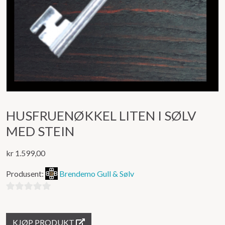
HUSFRUENØKKEL LITEN I SØLV
MED STEIN
kr
1.599,00
Produsent:
Brendemo Gull & Sølv
0
ut
KJØP PRODUKT
av