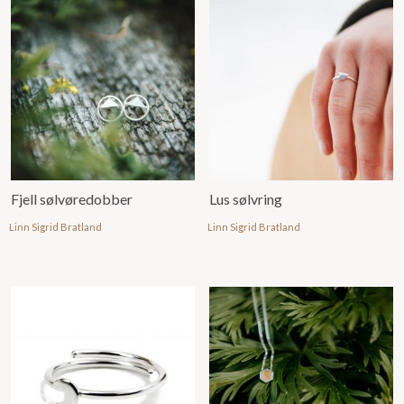
Fjell sølvøredobber
Lus sølvring
Linn Sigrid Bratland
Linn Sigrid Bratland