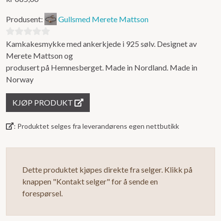
Produsent:
Gullsmed Merete Mattson
Kamkakesmykke med ankerkjede i 925 sølv. Designet av
0
Merete Mattson og
ut
produsert på Hemnesberget. Made in Nordland. Made in
av
Norway
5
KJØP PRODUKT
: Produktet selges fra leverandørens egen nettbutikk
Dette produktet kjøpes direkte fra selger. Klikk på
knappen "Kontakt selger" for å sende en
forespørsel.