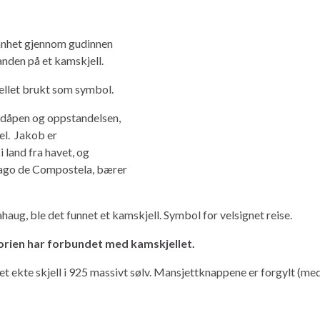
ønnhet gjennom gudinnen
anden på et kamskjell.
llet brukt som symbol.
 dåpen og oppstandelsen,
pel. Jakob er
i land fra havet, og
iago de Compostela, bærer
haug, ble det funnet et kamskjell. Symbol for velsignet reise.
torien har forbundet med kamskjellet.
 ekte skjell i 925 massivt sølv. Mansjettknappene er forgylt (med