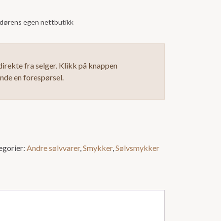
andørens egen nettbutikk
irekte fra selger. Klikk på knappen
ende en forespørsel.
egorier:
Andre sølvvarer
,
Smykker
,
Sølvsmykker