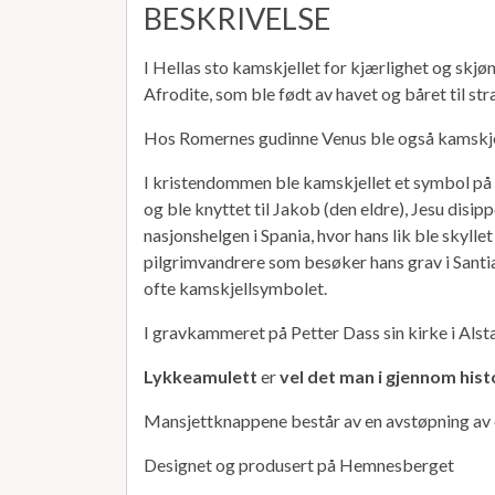
BESKRIVELSE
I Hellas sto kamskjellet for kjærlighet og skj
Afrodite, som ble født av havet og båret til str
Hos Romernes gudinne Venus ble også kamskje
I kristendommen ble kamskjellet et symbol på
og ble knyttet til Jakob (den eldre), Jesu disip
nasjonshelgen i Spania, hvor hans lik ble skyllet 
pilgrimvandrere som besøker hans grav i Sant
ofte kamskjellsymbolet.
I gravkammeret på Petter Dass sin kirke i Alsta
Lykkeamulett
er
vel det man i gjennom his
Mansjettknappene består av en avstøpning av et
Designet og produsert på Hemnesberget