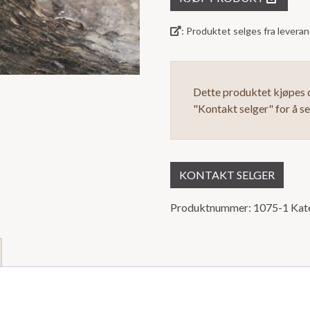
5
: Produktet selges fra lever
Dette produktet kjøpes d
"Kontakt selger" for å s
KONTAKT SELGER
Produktnummer:
1075-1
Kat