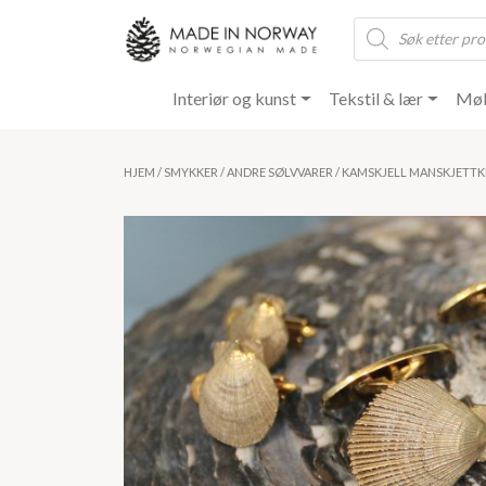
Products
search
Interiør og kunst
Tekstil & lær
Møb
HJEM
/
SMYKKER
/
ANDRE SØLVVARER
/ KAMSKJELL MANSKJETT