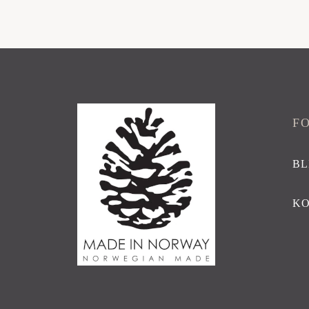
F
BL
K