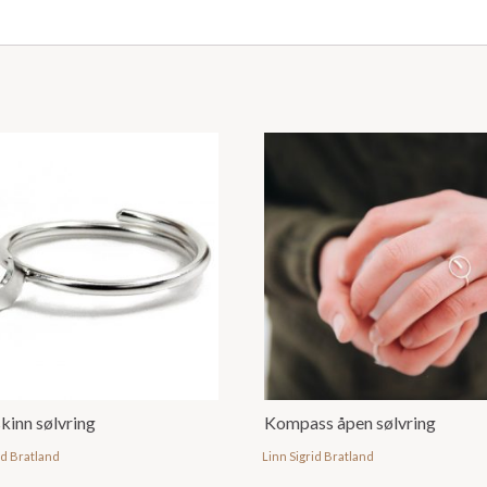
inn sølvring
Kompass åpen sølvring
id Bratland
Linn Sigrid Bratland