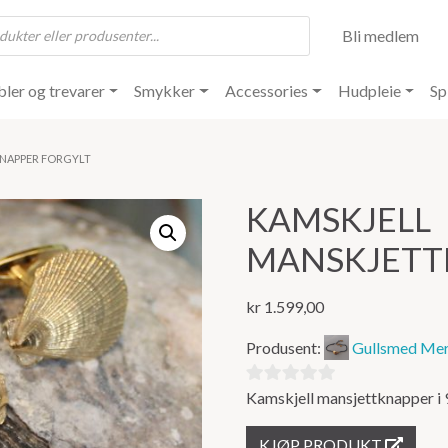
Bli medlem
ler og trevarer
Smykker
Accessories
Hudpleie
Sp
KNAPPER FORGYLT
KAMSKJELL
MANSKJETT
kr
1.599,00
Produsent:
Gullsmed Mer
Kamskjell mansjettknapper i 9
0
ut
KJØP PRODUKT
av