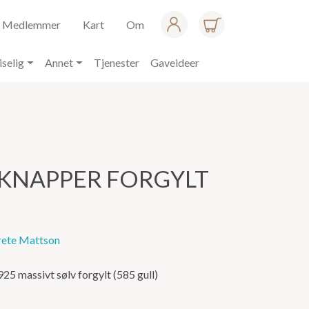
Medlemmer
Kart
Om
iselig
Annet
Tjenester
Gaveideer
KNAPPER FORGYLT
ete Mattson
25 massivt sølv forgylt (585 gull)