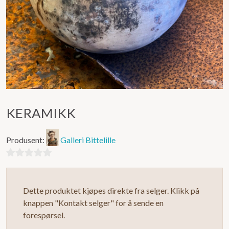
KERAMIKK
Produsent:
Galleri Bittelille
0
ut
Dette produktet kjøpes direkte fra selger. Klikk på
av
knappen "Kontakt selger" for å sende en
5
forespørsel.