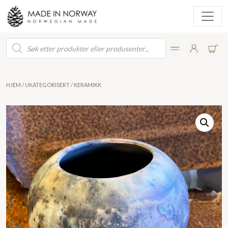
Products
search
HJEM
/
UKATEGORISERT
/ KERAMIKK