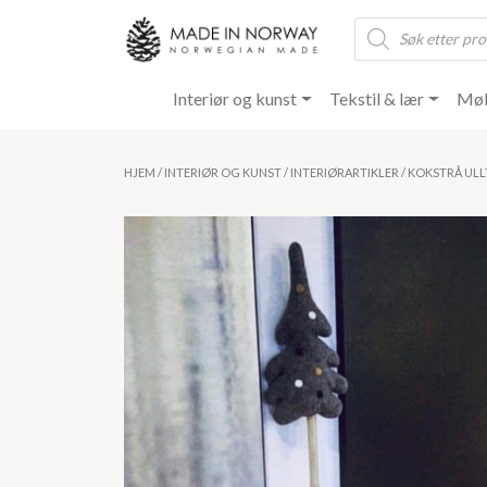
Products
search
Interiør og kunst
Tekstil & lær
Møb
HJEM
/
INTERIØR OG KUNST
/
INTERIØRARTIKLER
/ KOKSTRÅ ULL