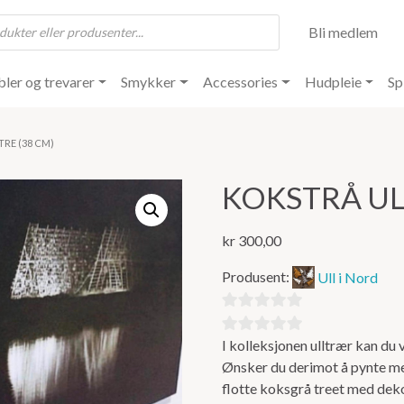
Bli medlem
ler og trevarer
Smykker
Accessories
Hudpleie
Sp
TRE (38 CM)
KOKSTRÅ UL
kr
300,00
Produsent:
Ull i Nord
0
treet,
ut
I kolleksjonen ulltrær kan du 
S
Ønsker du derimot å pynte med 
sydd
av
flotte koksgrå treet med dekor 
av ull i
5