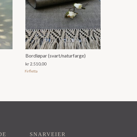
Bordløpar (svart/naturfarge)
kr
2.510,00
Firfletta
DE
SNARVEIER