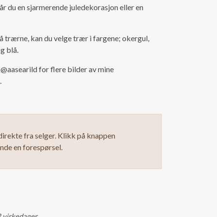
får du en sjarmerende juledekorasjon eller en
grå trærne, kan du velge trær i fargene; okergul,
og blå.
 @aasearild for flere bilder av mine
.
irekte fra selger. Klikk på knappen
ende en forespørsel.
2 virkedager