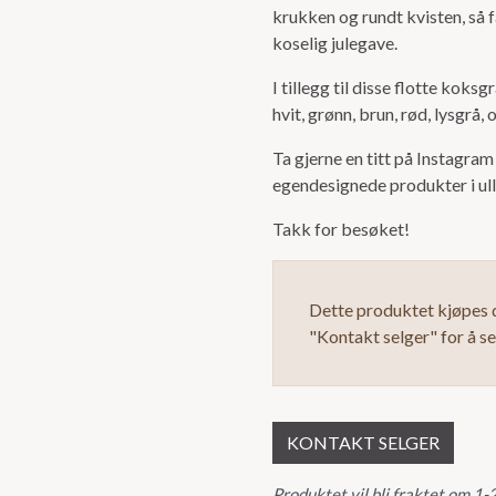
krukken og rundt kvisten, så 
koselig julegave.
I tillegg til disse flotte koks
hvit, grønn, brun, rød, lysgrå, 
Ta gjerne en titt på Instagram
egendesignede produkter i ull
Takk for besøket!
Dette produktet kjøpes d
"Kontakt selger" for å s
KONTAKT SELGER
Produktet vil bli fraktet om 1-