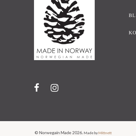
BL
K
© Norwegain Made 2026.
Made by
Mittnett