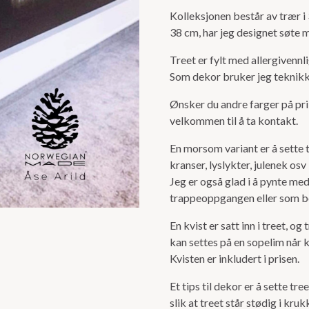
en
Kolleksjonen består av trær i 3
skjønn
38 cm, har jeg designet søte 
julerød
farge.
Treet er fylt med allergivennl
Som dekor bruker jeg teknikken
Ønsker du andre farger på pri
velkommen til å ta kontakt.
En morsom variant er å sette 
kranser, lyslykter, julenek osv
Jeg er også glad i å pynte med
trappeoppgangen eller som 
En kvist er satt inn i treet, og 
kan settes på en sopelim når k
Kvisten er inkludert i prisen.
Et tips til dekor er å sette t
slik at treet står stødig i kr