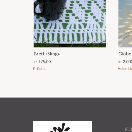
Brett «Skog»
Globe 
kr
175,00
kr
2.00
Firfletta
Helen Mø
F