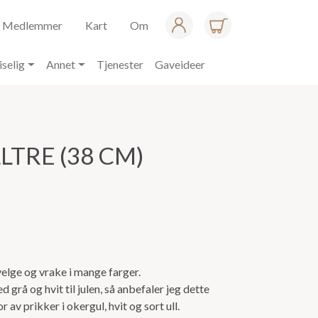
Medlemmer
Kart
Om
iselig
Annet
Tjenester
Gaveideer
LTRE (38 CM)
velge og vrake i mange farger.
grå og hvit til julen, så anbefaler jeg dette
av prikker i okergul, hvit og sort ull.