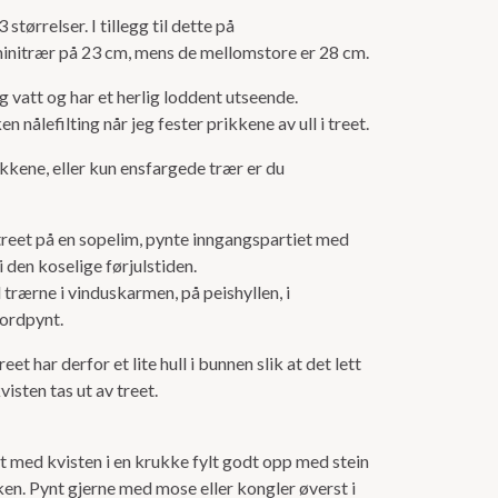
 størrelser. I tillegg til dette på
minitrær på 23 cm, mens de mellomstore er 28 cm.
ig vatt og har et herlig loddent utseende.
 nålefilting når jeg fester prikkene av ull i treet.
kkene, eller kun ensfargede trær er du
treet på en sopelim, pynte inngangspartiet med
 i den koselige førjulstiden.
 trærne i vinduskarmen, på peishyllen, i
bordpynt.
treet har derfor et lite hull i bunnen slik at det lett
visten tas ut av treet.
reet med kvisten i en krukke fylt godt opp med stein
ukken. Pynt gjerne med mose eller kongler øverst i