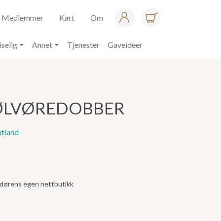
Medlemmer
Kart
Om
iselig
Annet
Tjenester
Gaveideer
ØLVØREDOBBER
atland
andørens egen nettbutikk