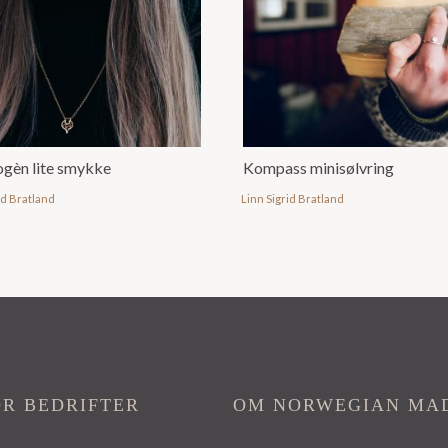
gèn lite smykke
Kompass minisølvring
id Bratland
Linn Sigrid Bratland
OR BEDRIFTER
OM NORWEGIAN MA