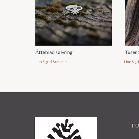
Åtteblad sølvring
Tuseno
Linn Sigrid Bratland
Linn Sigr
F