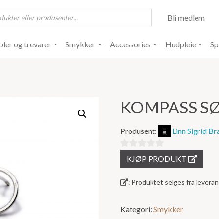
Bli medlem
ler og trevarer
Smykker
Accessories
Hudpleie
Sp
KOMPASS S
Produsent:
Linn Sigrid Br
0
KJØP PRODUKT
ut
av
: Produktet selges fra lever
5
Kategori:
Smykker