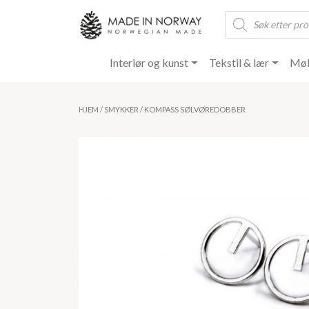
Products
search
Interiør og kunst
Tekstil & lær
Møb
HJEM
/
SMYKKER
/ KOMPASS SØLVØREDOBBER