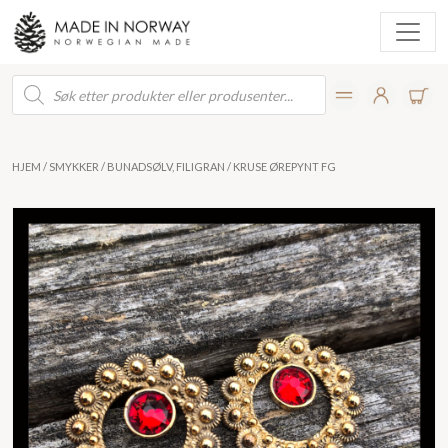
Products
search
HJEM
/
SMYKKER
/
BUNADSØLV, FILIGRAN
/ KRUSE ØREPYNT FG