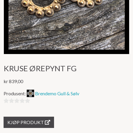
KRUSE ØREPYNT FG
kr
839,00
Produsent:
Brendemo Gull & Sølv
0
ut
KJØP PRODUKT
av
5