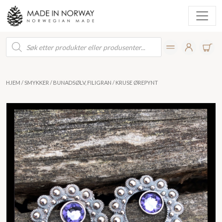
Products
search
HJEM
/
SMYKKER
/
BUNADSØLV, FILIGRAN
/ KRUSE ØREPYNT