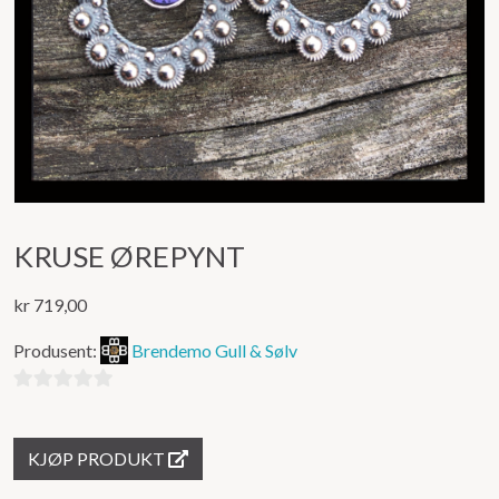
KRUSE ØREPYNT
kr
719,00
Produsent:
Brendemo Gull & Sølv
0
ut
KJØP PRODUKT
av
5