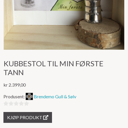
KUBBESTOL TIL MIN FØRSTE
TANN
kr
2.399,00
Produsent:
Brendemo Gull & Sølv
0
KJØP PRODUKT
ut
av