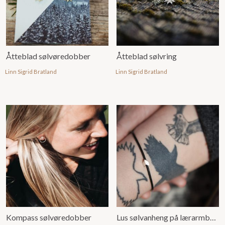
Åtteblad sølvøredobber
Åtteblad sølvring
Linn Sigrid Bratland
Linn Sigrid Bratland
Kompass sølvøredobber
Lus sølvanheng på lærarmbånd