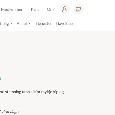
Medlemmer
Kart
Om
iselig
Annet
Tjenester
Gaveideer
I
od stemning utan altfor mykje piping.
3 virkedager