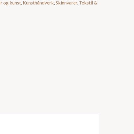
ør og kunst
,
Kunsthåndverk
,
Skinnvarer
,
Tekstil &