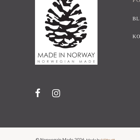
F
BL
K
© Norwegain Made 2026.
Made by
Mittnett