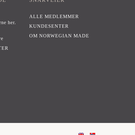
DE
SNARVEIER
ALLE MEDLEMMER
rne her
.
KUNDESENTER
OM NORWEGIAN MADE
re
TER