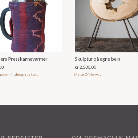
pers Presskannevarmer
Skulptur på egne bein
00
kr
2.500,00
maker - filtdesign og kurs
Mette Of Norway