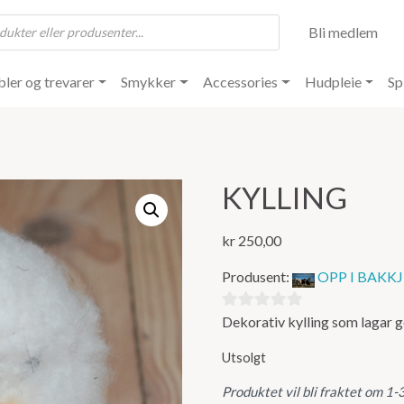
Bli medlem
ler og trevarer
Smykker
Accessories
Hudpleie
Sp
KYLLING
kr
250,00
Produsent:
OPP I BAKKJ
Dekorativ kylling som lagar g
0
ut
Utsolgt
av
5
Produktet vil bli fraktet om 1-