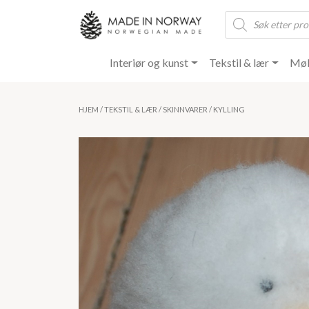
Products
search
Interiør og kunst
Tekstil & lær
Møb
HJEM
/
TEKSTIL & LÆR
/
SKINNVARER
/ KYLLING