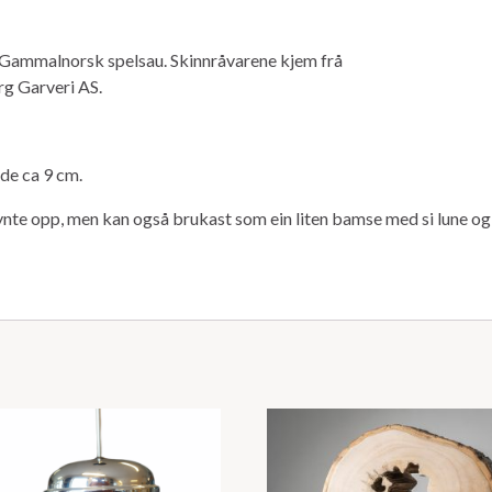
v Gammalnorsk spelsau. Skinnråvarene kjem frå
rg Garveri AS.
de ca 9 cm.
pynte opp, men kan også brukast som ein liten bamse med si lune og