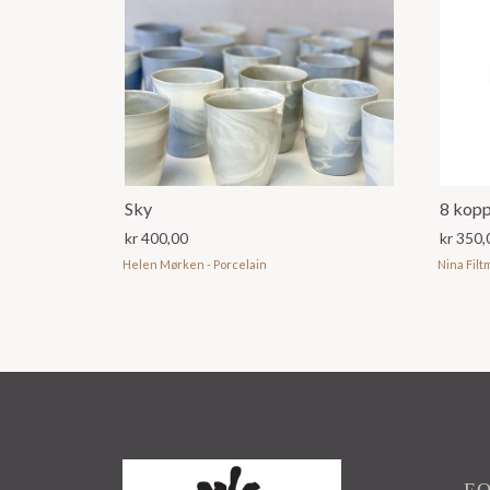
Sky
8 kop
kr
400,00
kr
350,
Helen Mørken - Porcelain
Nina Filt