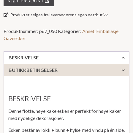
KJØP PRODUKT
ut
av
: Produktet selges fra leverandørens egen nettbutikk
5
Produktnummer:
p67_050
Kategorier:
Annet
,
Emballasje
,
Gaveesker
BESKRIVELSE
BUTIKKBETINGELSER
BESKRIVELSE
Denne flotte, høye kake esken er perfekt for høye kaker
med nydelige dekorasjoner.
Esken består av lokk + bunn + hylse, med vindu på én side.