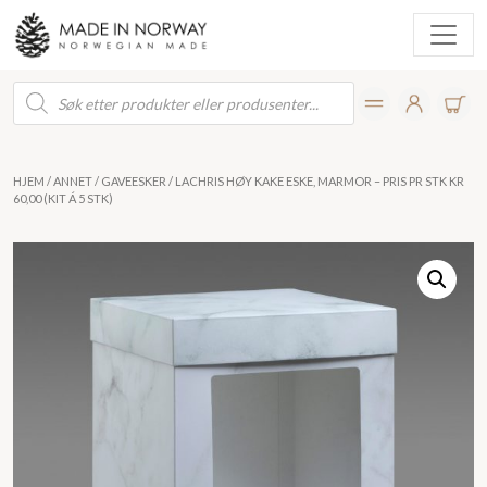
Products
search
HJEM
/
ANNET
/
GAVEESKER
/ LACHRIS HØY KAKE ESKE, MARMOR – PRIS PR STK KR
60,00 (KIT Á 5 STK)