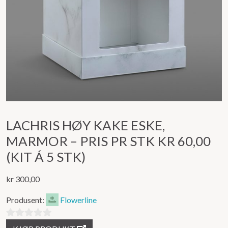
LACHRIS HØY KAKE ESKE,
MARMOR – PRIS PR STK KR 60,00
(KIT Á 5 STK)
kr
300,00
Produsent:
Flowerline
0