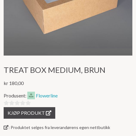
TREAT BOX MEDIUM, BRUN
kr
180,00
Produsent:
Flowerline
0
KJØP PRODUKT
ut
av
: Produktet selges fra leverandørens egen nettbutikk
5