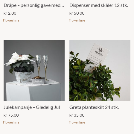
Dråpe – personlig gave med plass til 1 konfekt
Dispenser med skåler 12 stk.
kr
2,00
kr
50,00
Flowerline
Flowerline
Julekampanje – Gledelig Jul
Greta planteskilt 24 stk.
kr
75,00
kr
35,00
Flowerline
Flowerline