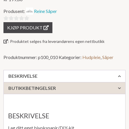
Produsent:
Reine Såper
0
KJØP PRODUKT
ut
av
: Produktet selges fra leverandørens egen nettbutikk
5
Produktnummer:
p100_010
Kategorier:
Hudpleie
,
Såper
BESKRIVELSE
BUTIKKBETINGELSER
BESKRIVELSE
Lag ditt eget bivokspapir/DIY-kit