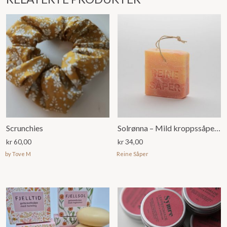
Scrunchies
Solrønna – Mild kroppssåpe m/hamp. Ringblomst. sitron og bergamotolje
kr
60,00
kr
34,00
by Tove M
Reine Såper