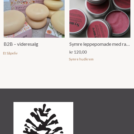
B2B – videresalg
Symre leppepomade med raudbet og appelsin (15ml)
kr
120,00
Et Såpeliv
Symre hudkrem