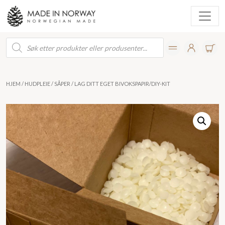
Products
search
HJEM
/
HUDPLEIE
/
SÅPER
/ LAG DITT EGET BIVOKSPAPIR/DIY-KIT