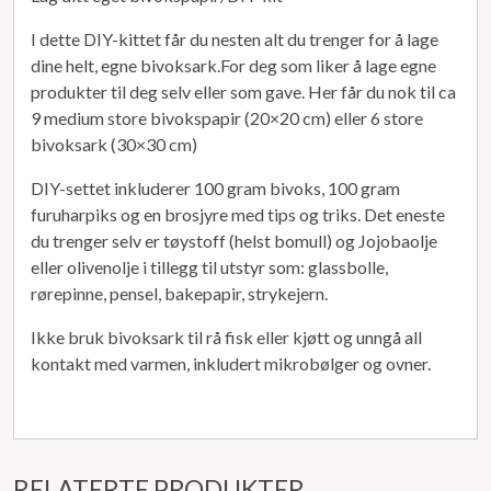
I dette DIY-kittet får du nesten alt du trenger for å lage
dine helt, egne bivoksark.For deg som liker å lage egne
produkter til deg selv eller som gave. Her får du nok til ca
9 medium store bivokspapir (20×20 cm) eller 6 store
bivoksark (30×30 cm)
DIY-settet inkluderer 100 gram bivoks, 100 gram
furuharpiks og en brosjyre med tips og triks. Det eneste
du trenger selv er tøystoff (helst bomull) og Jojobaolje
eller olivenolje i tillegg til utstyr som: glassbolle,
rørepinne, pensel, bakepapir, strykejern.
Ikke bruk bivoksark til rå fisk eller kjøtt og unngå all
kontakt med varmen, inkludert mikrobølger og ovner.
RELATERTE PRODUKTER