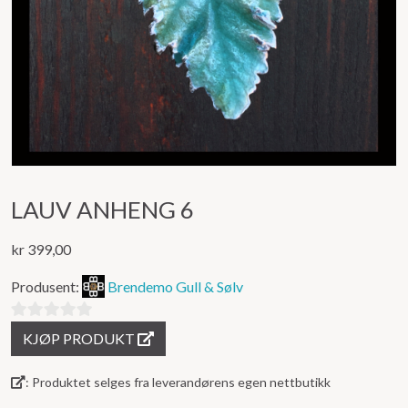
LAUV ANHENG 6
kr
399,00
Produsent:
Brendemo Gull & Sølv
0
KJØP PRODUKT
ut
av
: Produktet selges fra leverandørens egen nettbutikk
5