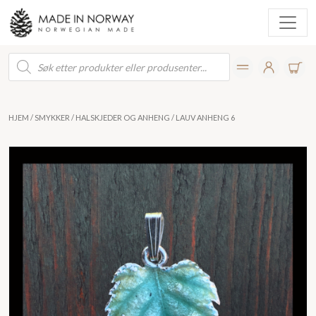
Products
search
HJEM
/
SMYKKER
/
HALSKJEDER OG ANHENG
/ LAUV ANHENG 6