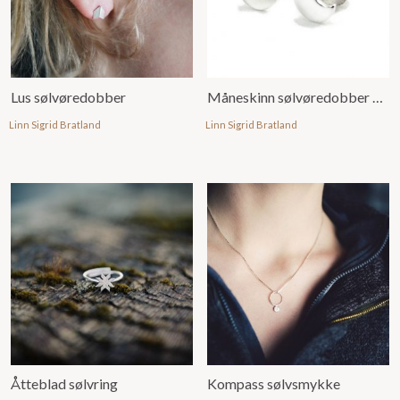
Lus sølvøredobber
Måneskinn sølvøredobber mini
Linn Sigrid Bratland
Linn Sigrid Bratland
Åtteblad sølvring
Kompass sølvsmykke