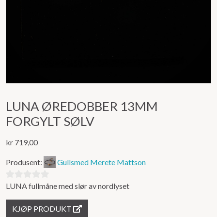
LUNA ØREDOBBER 13MM
FORGYLT SØLV
kr
719,00
Produsent:
Gullsmed Merete Mattson
LUNA fullmåne med slør av nordlyset
0
ut
KJØP PRODUKT
av