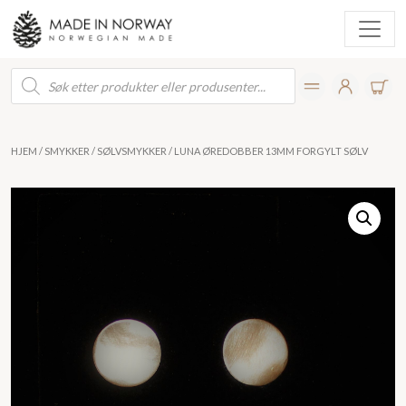
Products
search
HJEM
/
SMYKKER
/
SØLVSMYKKER
/ LUNA ØREDOBBER 13MM FORGYLT SØLV