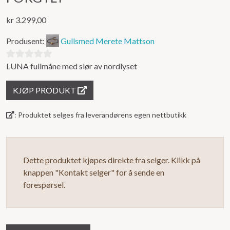
kr
3.299,00
Produsent:
Gullsmed Merete Mattson
LUNA fullmåne med slør av nordlyset
0
ut
KJØP PRODUKT
av
5
: Produktet selges fra leverandørens egen nettbutikk
Dette produktet kjøpes direkte fra selger. Klikk på
knappen "Kontakt selger" for å sende en
forespørsel.