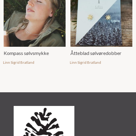
Kompass sølvsmykke
Åtteblad sølvøredobber
Linn Sigrid Bratland
Linn Sigrid Bratland