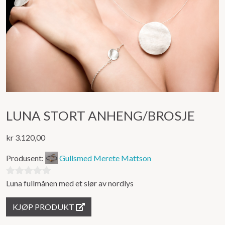
LUNA STORT ANHENG/BROSJE
kr
3.120,00
Produsent:
Gullsmed Merete Mattson
Luna fullmånen med et slør av nordlys
0
ut
KJØP PRODUKT
av
5