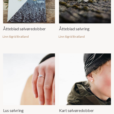
Åtteblad sølvøredobber
Åtteblad sølvring
Linn Sigrid Bratland
Linn Sigrid Bratland
Lus sølvring
Kart sølvøredobber