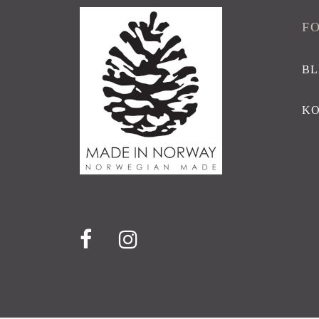
F
BL
K