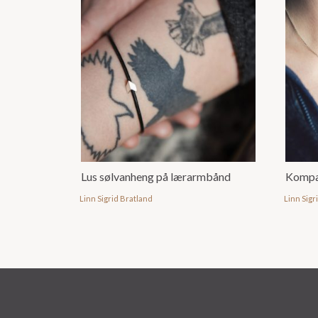
Lus sølvanheng på lærarmbånd
Kompa
Linn Sigrid Bratland
Linn Sigr