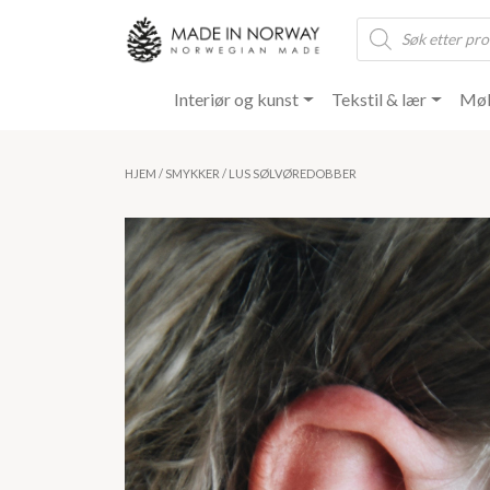
Products
search
Interiør og kunst
Tekstil & lær
Møb
HJEM
/
SMYKKER
/ LUS SØLVØREDOBBER