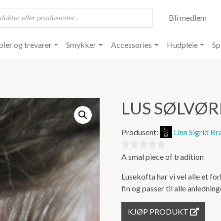
Bli medlem
ler og trevarer
Smykker
Accessories
Hudpleie
Sp
LUS SØLVØ
Produsent:
Linn Sigrid Br
A smal piece of tradition
0
ut
Lusekofta har vi vel alle et f
av
fin og passer til alle anledning
5
KJØP PRODUKT