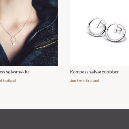
ss sølvsmykke
Kompass sølvøredobber
id Bratland
Linn Sigrid Bratland