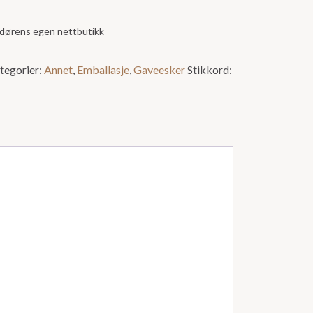
andørens egen nettbutikk
tegorier:
Annet
,
Emballasje
,
Gaveesker
Stikkord: