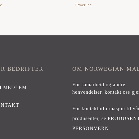
ne
Flowerline
OR BEDRIFTER
OM NORWEGIAN MA
For samarbeid og andre
I MEDLEM
henvendelser,
kontakt oss gje
ONTAKT
For kontaktinformasjon til vå
produsenter, se
PRODUSEN
PERSONVERN