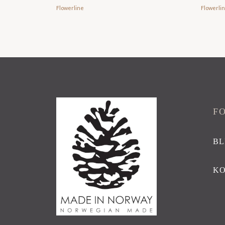
Flowerline
Flowerli
F
BL
K