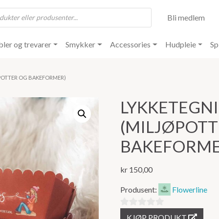
Bli medlem
ler og trevarer
Smykker
Accessories
Hudpleie
Sp
ØPOTTER OG BAKEFORMER)
LYKKETEGNI
(MILJØPOTT
BAKEFORME
kr
150,00
Produsent:
Flowerline
0
KJØP PRODUKT