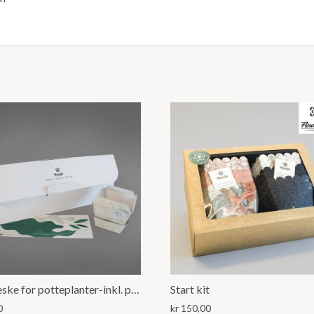
Frakt eske for potteplanter-inkl. potte m/ fot
Start kit
0
kr
150,00