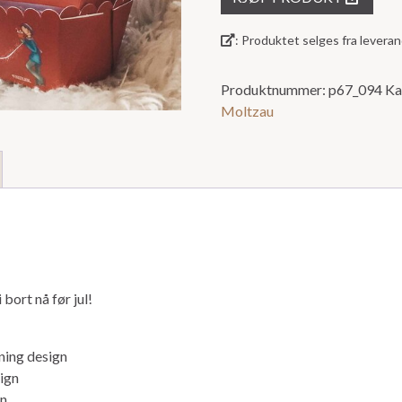
ut
av
: Produktet selges fra lever
5
Produktnummer:
p67_094
Ka
Moltzau
bort nå før jul!
ning design
ign
gn