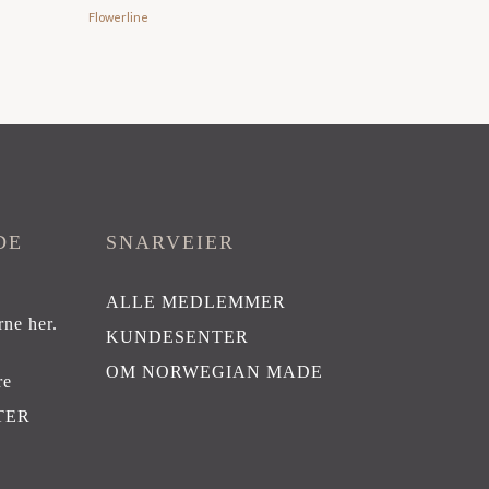
Flowerline
DE
SNARVEIER
ALLE MEDLEMMER
rne her
.
KUNDESENTER
OM NORWEGIAN MADE
re
TER