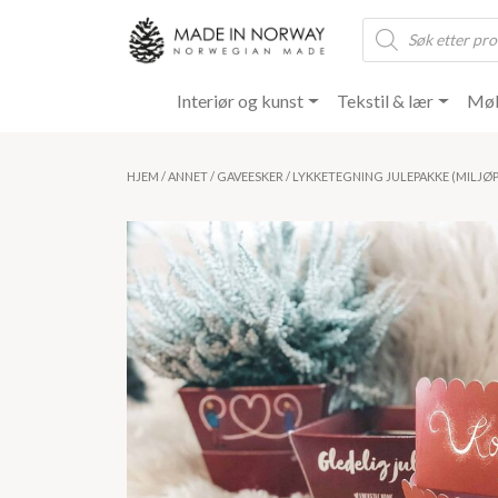
Products
search
Interiør og kunst
Tekstil & lær
Møb
HJEM
/
ANNET
/
GAVEESKER
/ LYKKETEGNING JULEPAKKE (MILJ