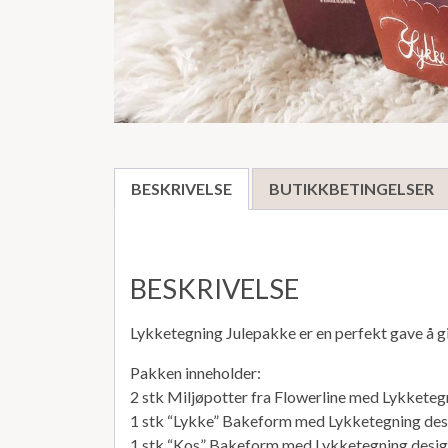
BESKRIVELSE
BUTIKKBETINGELSER
BESKRIVELSE
Lykketegning Julepakke er en perfekt gave å gi 
Pakken inneholder:
2 stk Miljøpotter fra Flowerline med Lykketeg
1 stk “Lykke” Bakeform med Lykketegning des
1 stk “Kos” Bakeform med Lykketegning desi