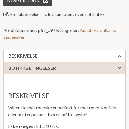
KJØP PRODUKT
ut
av
: Produktet selges fra leverandørens egen nettbutikk
5
Produktnummer:
p67_097
Kategorier:
Annet
,
Emballasje
,
Gaveesker
BESKRIVELSE
BUTIKKBETINGELSER
BESKRIVELSE
Vår enkle makroneske er perfekt for makroner, konfekt
eller mini cupcakes- hva du måtte ønske!
Esken selges i kit á 10 stk.