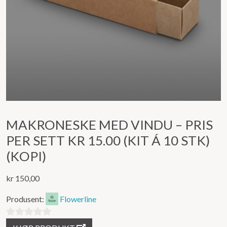
MAKRONESKE MED VINDU – PRIS
PER SETT KR 15.00 (KIT Á 10 STK)
(KOPI)
kr
150,00
Produsent:
Flowerline
0