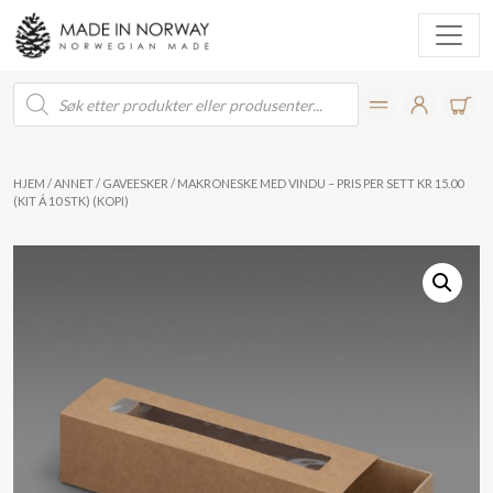
Products
search
HJEM
/
ANNET
/
GAVEESKER
/ MAKRONESKE MED VINDU – PRIS PER SETT KR 15.00
(KIT Á 10 STK) (KOPI)