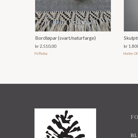
Bordløpar (svart/naturfarge)
Skulpt
kr
2.510,00
kr
1.80
Firfletta
Mette Of
F
BL