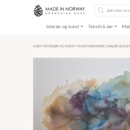
Products
search
Interiør og kunst
Tekstil & lær
Møb
HJEM
/
INTERIØR OG KUNST
/
KUNSTHÅNDVERK
/ MALERI ALKOH