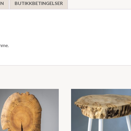
ON
BUTIKKBETINGELSER
amme.