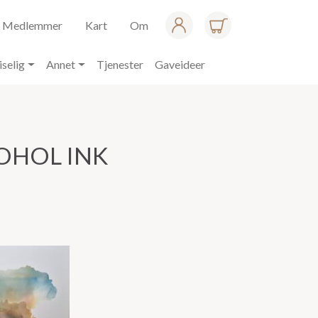
Medlemmer
Kart
Om
iselig
Annet
Tjenester
Gaveideer
OHOL INK