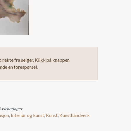
irekte fra selger. Klikk på knappen
ende en forespørsel.
5 virkedager
asjon
,
Interiør og kunst
,
Kunst
,
Kunsthåndverk