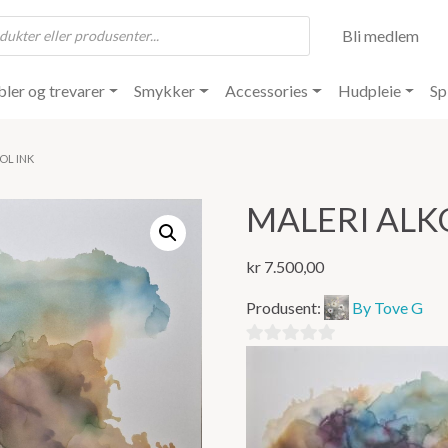
Bli medlem
ler og trevarer
Smykker
Accessories
Hudpleie
Sp
OL INK
MALERI ALK
kr
7.500,00
Produsent:
By Tove G
0
ut
av
5