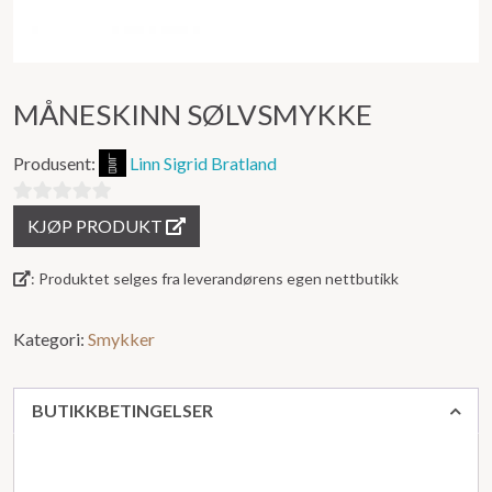
MÅNESKINN SØLVSMYKKE
Produsent:
Linn Sigrid Bratland
0
KJØP PRODUKT
ut
av
: Produktet selges fra leverandørens egen nettbutikk
5
Kategori:
Smykker
BUTIKKBETINGELSER