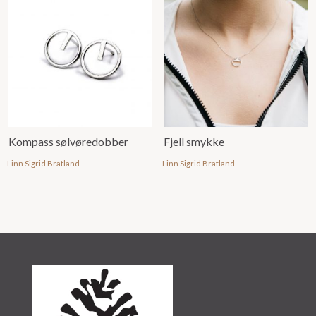
Kompass sølvøredobber
Fjell smykke
Linn Sigrid Bratland
Linn Sigrid Bratland