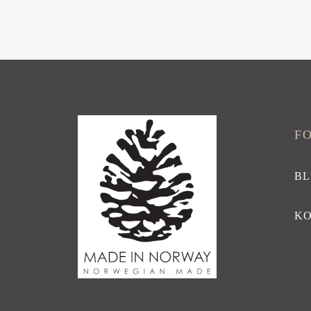
F
BL
K