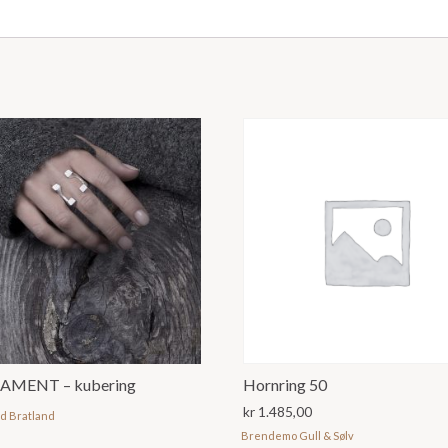
MENT – kubering
Hornring 50
kr
1.485,00
id Bratland
Brendemo Gull & Sølv