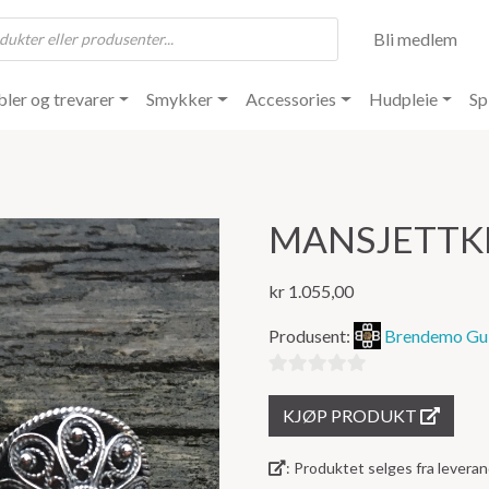
Bli medlem
ler og trevarer
Smykker
Accessories
Hudpleie
Sp
MANSJETTK
kr
1.055,00
Produsent:
Brendemo Gul
0
KJØP PRODUKT
ut
av
: Produktet selges fra lever
5