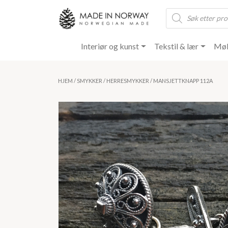
Products
search
Interiør og kunst
Tekstil & lær
Møb
HJEM
/
SMYKKER
/
HERRESMYKKER
/ MANSJETTKNAPP 112A