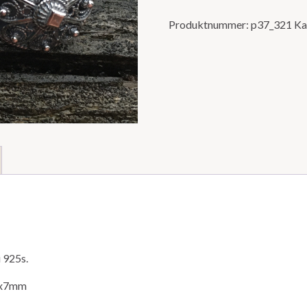
Produktnummer:
p37_321
Ka
 925s.
20x7mm