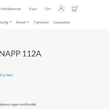
Medlemmer
Kart
Om
iselig
Annet
Tjenester
Gaveideer
NAPP 112A
l & Sølv
andørens egen nettbutikk