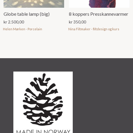
Globe table lamp (big)
8 koppers Presskannevarmer
kr
2.500,00
kr
350,00
Helen Mørken - Porcelain
Nina Filtmaker - filtdesign og kurs