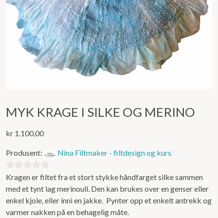
MYK KRAGE I SILKE OG MERINO
kr
1.100,00
Produsent:
Nina Filtmaker - filtdesign og kurs
Kragen er filtet fra et stort stykke håndfarget silke sammen
0
med et tynt lag merinoull. Den kan brukes over en genser eller
ut
enkel kjole, eller inni en jakke. Pynter opp et enkelt antrekk og
av
varmer nakken på en behagelig måte.
5