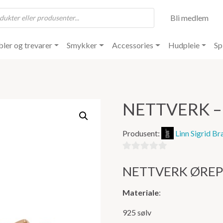
Bli medlem
ler og trevarer
Smykker
Accessories
Hudpleie
Sp
NETTVERK 
Produsent:
Linn Sigrid Br
0
NETTVERK ØRE
ut
av
Materiale
:
5
925 sølv