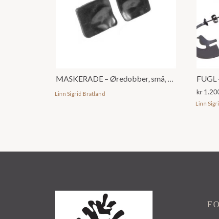
MASKERADE – Øredobber, små, u/ emalje
FUGL –
kr
1.20
Linn Sigrid Bratland
Linn Sigr
F