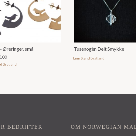
 Øreringer, små
Tusenogèn Delt Smykke
0,00
Linn Sigrid Bratland
id Bratland
OR BEDRIFTER
OM NORWEGIAN MA