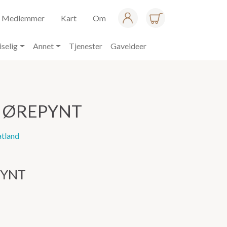
Medlemmer
Kart
Om
iselig
Annet
Tjenester
Gaveideer
– ØREPYNT
atland
PYNT