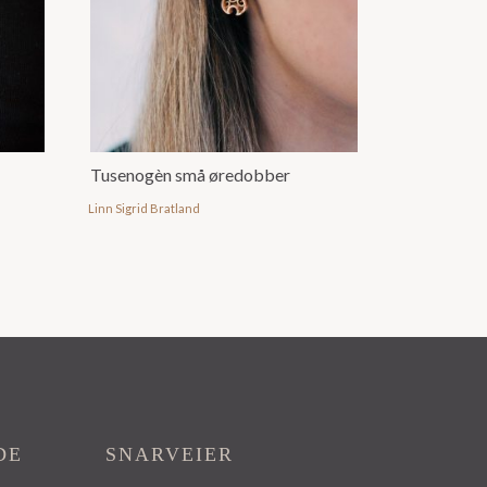
Tusenogèn små øredobber
Linn Sigrid Bratland
DE
SNARVEIER