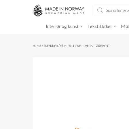
Products
search
Interiør og kunst
Tekstil & lær
Møb
HJEM
/
SMYKKER
/
ØREPYNT
/ NETTVERK – ØREPYNT