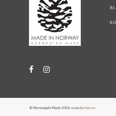
BL
K
© Norwegain Made 2026.
Made by
Mittnett