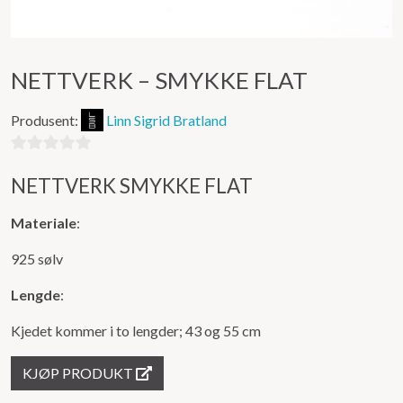
NETTVERK – SMYKKE FLAT
Produsent:
Linn Sigrid Bratland
0
NETTVERK SMYKKE FLAT
ut
av
Materiale
:
5
925 sølv
Lengde
:
Kjedet kommer i to lengder; 43 og 55 cm
KJØP PRODUKT