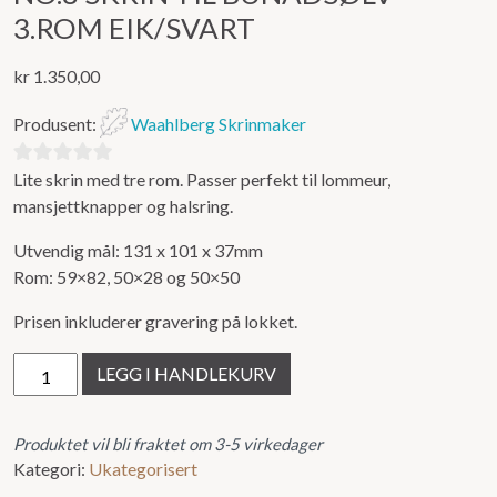
3.ROM EIK/SVART
kr
1.350,00
Produsent:
Waahlberg Skrinmaker
Lite skrin med tre rom. Passer perfekt til lommeur,
0
mansjettknapper og halsring.
ut
av
Utvendig mål: 131 x 101 x 37mm
5
Rom: 59×82, 50×28 og 50×50
Prisen inkluderer gravering på lokket.
No.8
LEGG I HANDLEKURV
Skrin
til
bunadsølv
Produktet vil bli fraktet om 3-5 virkedager
Kategori:
Ukategorisert
3.rom