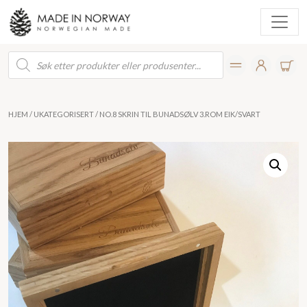
Products
search
HJEM
/
UKATEGORISERT
/ NO.8 SKRIN TIL BUNADSØLV 3.ROM EIK/SVART