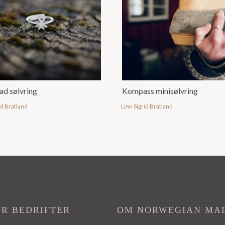
ad sølvring
Kompass minisølvring
id Bratland
Linn Sigrid Bratland
OR BEDRIFTER
OM NORWEGIAN MA