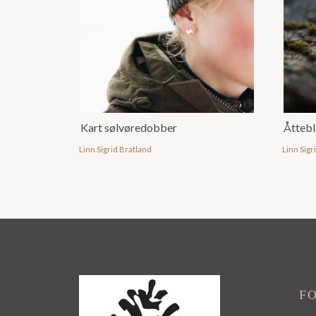
Kart sølvøredobber
Åttebl
Linn Sigrid Bratland
Linn Sigr
F