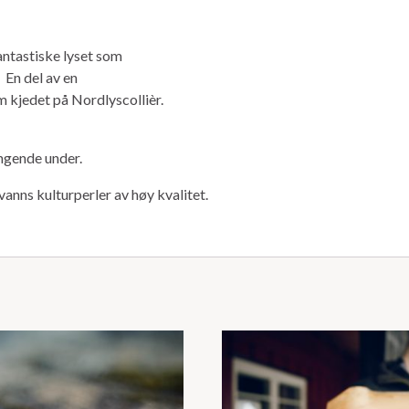
antastiske lyset som
En del av en
 kjedet på Nordlyscollièr.
ngende under.
anns kulturperler av høy kvalitet.