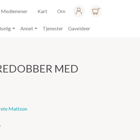
Medlemmer
Kart
Om
iselig
Annet
Tjenester
Gaveideer
REDOBBER MED
ete Mattson
.