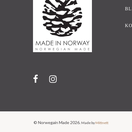
BL
K
© Norwegain Made 2026.
Made by
Mittnett