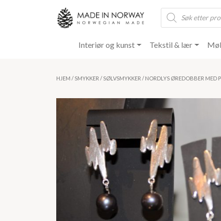
Products
search
Interiør og kunst
Tekstil & lær
Møb
HJEM
/
SMYKKER
/
SØLVSMYKKER
/ NORDLYS ØREDOBBER MED P