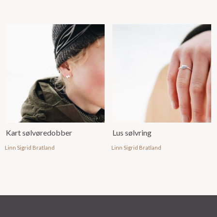
Kart sølvøredobber
Lus sølvring
Linn Sigrid Bratland
Linn Sigrid Bratland