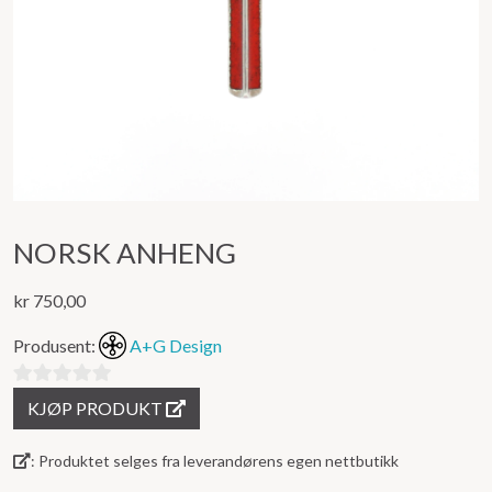
NORSK ANHENG
kr
750,00
Produsent:
A+G Design
0
KJØP PRODUKT
ut
av
: Produktet selges fra leverandørens egen nettbutikk
5