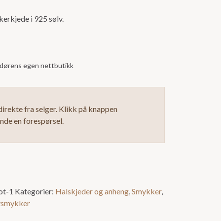
erkjede i 925 sølv.
andørens egen nettbutikk
irekte fra selger. Klikk på knappen
ende en forespørsel.
ot-1
Kategorier:
Halskjeder og anheng
,
Smykker
,
vsmykker