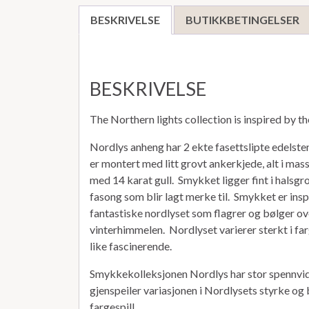
BESKRIVELSE
BUTIKKBETINGELSER
BESKRIVELSE
The Northern lights collection is inspired by t
Nordlys anheng har 2 ekte fasettslipte edelsten
er montert med litt grovt ankerkjede, alt i mass
med 14 karat gull. Smykket ligger fint i halsg
fasong som blir lagt merke til. Smykket er insp
fantastiske nordlyset som flagrer og bølger 
vinterhimmelen. Nordlyset varierer sterkt i farg
like fascinerende.
Smykkekolleksjonen Nordlys har stor spennvidd
gjenspeiler variasjonen i Nordlysets styrke og
fargespill.