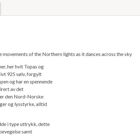
he movements of the Northern lights as it dances across the sky
er, her hvit Topas og
ivt 925 sølv, forgylt
ropen og har en spennende
irert av det
over den Nord-Norske
er og lysstyrke, alltid
e i type uttrykk, dette
 bevegelse samt