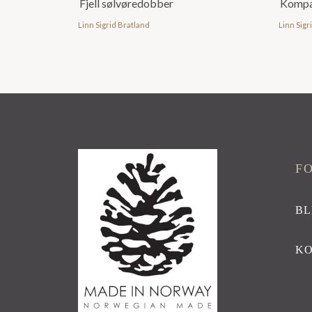
Fjell sølvøredobber
Kompa
Linn Sigrid Bratland
Linn Sigr
F
BL
K