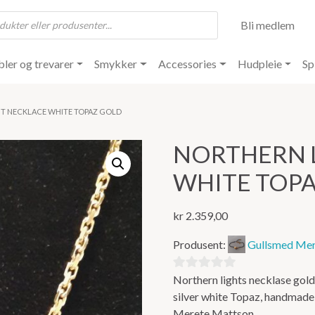
Bli medlem
ler og trevarer
Smykker
Accessories
Hudpleie
Sp
HT NECKLACE WHITE TOPAZ GOLD
NORTHERN 
WHITE TOP
kr
2.359,00
Produsent:
Gullsmed Mer
Northern lights necklase gol
0
silver white Topaz, handmade
ut
Merete Mattson
av