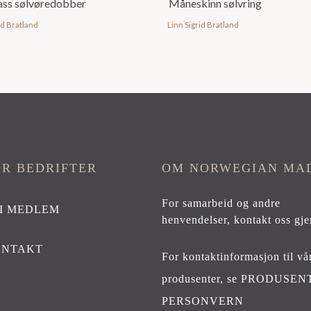
ss sølvøredobber
Måneskinn sølvring
id Bratland
Linn Sigrid Bratland
OR BEDRIFTER
OM NORWEGIAN MA
For samarbeid og andre
I MEDLEM
henvendelser,
kontakt oss gje
ONTAKT
For kontaktinformasjon til vå
produsenter, se
PRODUSEN
PERSONVERN