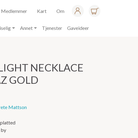
Medlemmer
Kart
Om
iselig
Annet
Tjenester
Gaveideer
LIGHT NECKLACE
AZ GOLD
ete Mattson
dplatted
 by