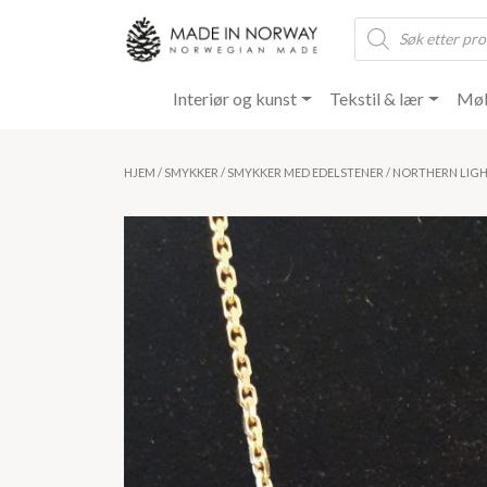
Products
search
Interiør og kunst
Tekstil & lær
Møb
HJEM
/
SMYKKER
/
SMYKKER MED EDELSTENER
/ NORTHERN LIG