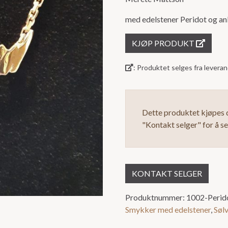
5
med edelstener Peridot og ank
KJØP PRODUKT
: Produktet selges fra lever
Dette produktet kjøpes d
"Kontakt selger" for å s
KONTAKT SELGER
Produktnummer:
1002-Perid
Smykker med edelstener
,
Søl