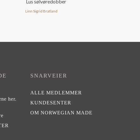
Lus sølvøredobber
Linn Sigrid Bratland
DE
SNARVEIER
ALLE MEDLEMMER
rne her
.
KUNDESENTER
OM NORWEGIAN MADE
re
TER