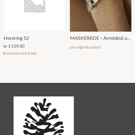
Hornring 52
MASKERADE – Armbånd, u/ emalje
kr
1.159,00
Linn Sigrid Bratland
Brendemo Gull & Sølv