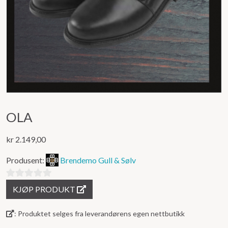
OLA
kr
2.149,00
Produsent:
Brendemo Gull & Sølv
0
KJØP PRODUKT
ut
av
: Produktet selges fra leverandørens egen nettbutikk
5