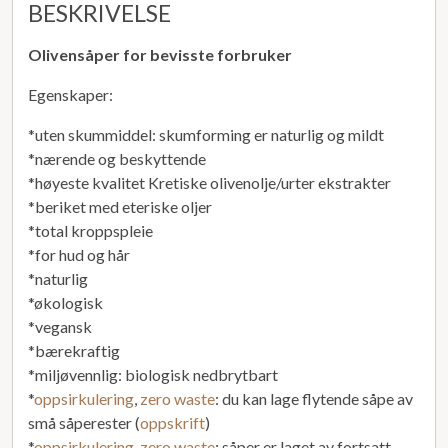
BESKRIVELSE
Olivensåper for bevisste forbruker
Egenskaper:
*uten skummiddel: skumforming er naturlig og mildt
*nærende og beskyttende
*høyeste kvalitet Kretiske olivenolje/urter ekstrakter
*beriket med eteriske oljer
*total kroppspleie
*for hud og hår
*naturlig
*økologisk
*vegansk
*bærekraftig
*miljøvennlig: biologisk nedbrytbart
*
oppsirkulering
,
zero waste
: du kan lage flytende såpe av
små såperester (
oppskrift
)
*
oppsirkulering
,
zero waste
: såper er laget av fortsatt