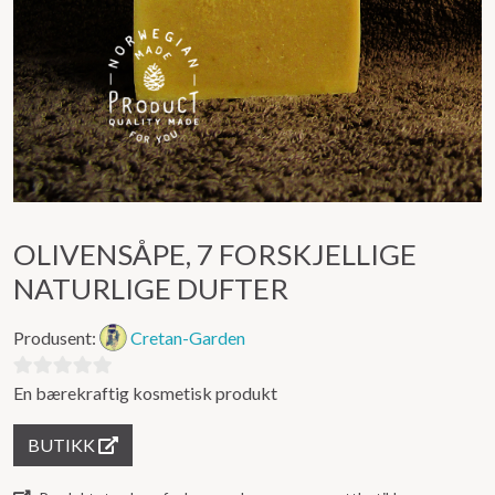
OLIVENSÅPE, 7 FORSKJELLIGE
NATURLIGE DUFTER
Produsent:
Cretan-Garden
En bærekraftig kosmetisk produkt
0
ut
BUTIKK
av
5