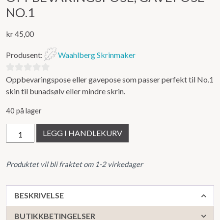
NO.1
kr
45,00
Produsent:
Waahlberg Skrinmaker
Oppbevaringspose eller gavepose som passer perfekt til No.1
0
skin til bunadsølv eller mindre skrin.
ut
av
40 på lager
5
Oppbevaringspose,
LEGG I HANDLEKURV
gavepose
no.1
antall
Produktet vil bli fraktet om 1-2 virkedager
BESKRIVELSE
BUTIKKBETINGELSER