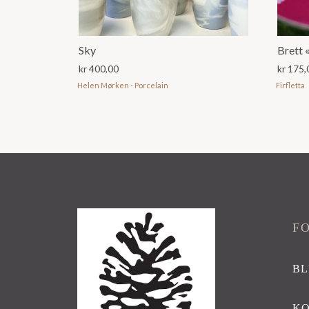
Sky
Brett 
kr
400,00
kr
175,
Helen Mørken - Porcelain
Firfletta
F
BL
K