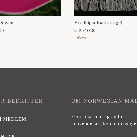
«Rose»
Bordløpar (naturfarge)
00
kr
2.510,00
Firfletta
OR BEDRIFTER
OM NORWEGIAN MA
For samarbeid og andre
I MEDLEM
henvendelser,
kontakt oss gje
ONTAKT