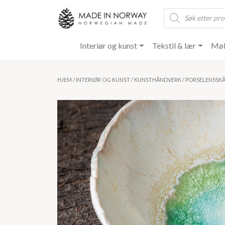
Products
search
Interiør og kunst
Tekstil & lær
Møb
HJEM
/
INTERIØR OG KUNST
/
KUNSTHÅNDVERK
/ PORSELENSSK