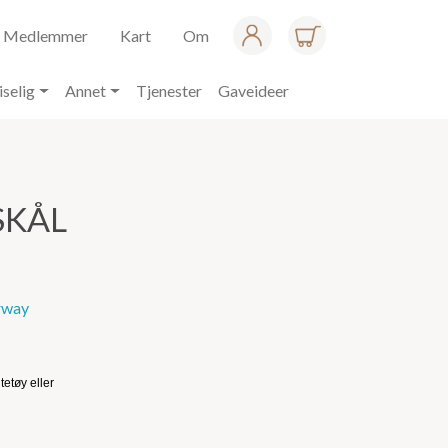
Medlemmer
Kart
Om
iselig
Annet
Tjenester
Gaveideer
SKÅL
rway
ltetøy eller