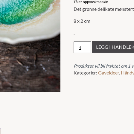
Tåler oppvaskmaskin.
Det grønne delikate mønstert 
8 x 2 cm
.
Porselensskål
LEGG I HANDLE
antall
Produktet vil bli fraktet om 1 
Kategorier:
Gaveideer
,
Håndv