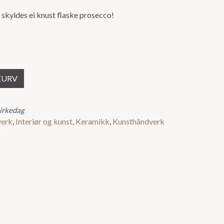
skyldes ei knust flaske prosecco!
KURV
virkedag
erk
,
Interiør og kunst
,
Keramikk
,
Kunsthåndverk