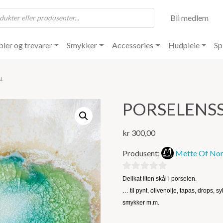
Bli medlem
ler og trevarer
Smykker
Accessories
Hudpleie
Sp
ÅL
PORSELENS
kr
300,00
Produsent:
Mette Of No
0
Delikat liten skål i porselen.
ut
… til pynt, olivenolje, tapas, drops, sy
av
smykker m.m.
5