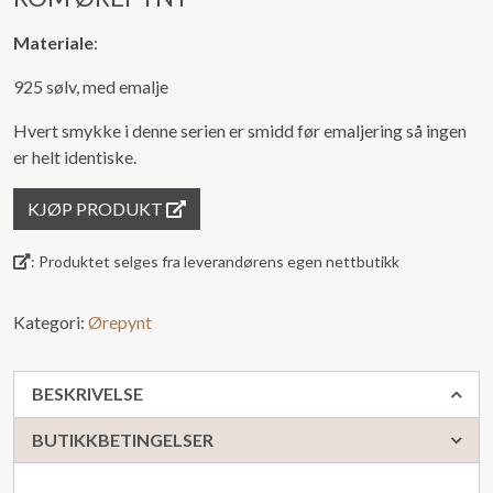
av
Materiale
:
5
925 sølv, med emalje
Hvert smykke i denne serien er smidd før emaljering så ingen
er helt identiske.
KJØP PRODUKT
: Produktet selges fra leverandørens egen nettbutikk
Kategori:
Ørepynt
BESKRIVELSE
BUTIKKBETINGELSER