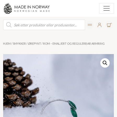
Products
search
HJEM
/
SMYKKER
/
ØREPYNT
/ ROM – EMALJERT OG REGULERBAR ARMRING