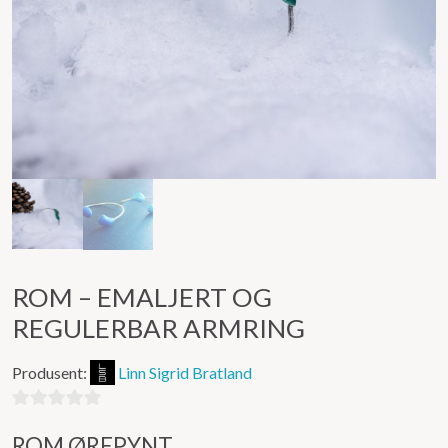
ROM – EMALJERT OG
REGULERBAR ARMRING
Produsent:
Linn Sigrid Bratland
0
ROM ØREPYNT
ut