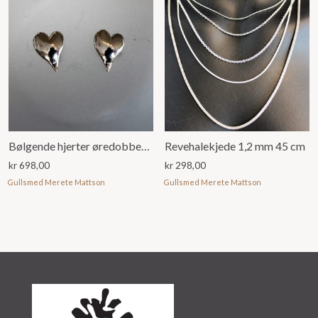
Bølgende hjerter øredobber i sølv, små
Revehalekjede 1,2 mm 45 cm
kr
698,00
kr
298,00
Gullsmed Merete Mattson
Gullsmed Merete Mattson