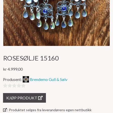
ROSESØLJE 15160
kr
4.999,00
Produsent:
Brendemo Gull & Sølv
0
KJØP PRODUKT
ut
av
: Produktet selges fra leverandørens egen nettbutikk
5