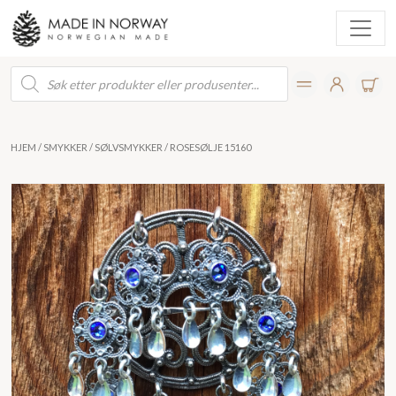
Products
search
HJEM
/
SMYKKER
/
SØLVSMYKKER
/ ROSESØLJE 15160