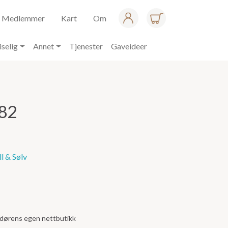
Medlemmer
Kart
Om
iselig
Annet
Tjenester
Gaveideer
82
l & Sølv
andørens egen nettbutikk