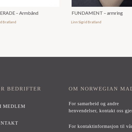
ERADE – Armbånd
FUNDAMENT – armring
id Bratland
Linn Sigrid Bratland
OR BEDRIFTER
OM NORWEGIAN MA
For samarbeid og andre
I MEDLEM
henvendelser,
kontakt oss gje
ONTAKT
For kontaktinformasjon til vå