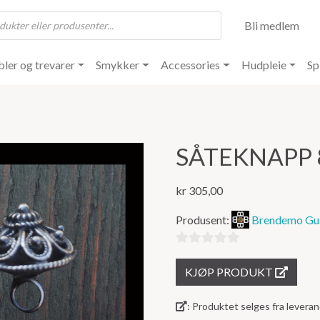
Bli medlem
ler og trevarer
Smykker
Accessories
Hudpleie
Sp
SÅTEKNAPP 
kr
305,00
Produsent:
Brendemo Gul
0
KJØP PRODUKT
ut
av
: Produktet selges fra lever
5