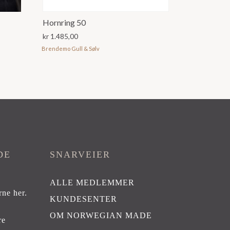
Hornring 50
kr
1.485,00
Brendemo Gull & Sølv
DE
SNARVEIER
ALLE MEDLEMMER
rne her
.
KUNDESENTER
OM NORWEGIAN MADE
re