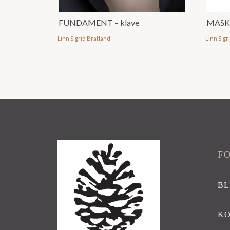
FUNDAMENT – klave
MASK
Linn Sigrid Bratland
Linn Sigr
F
BL
K