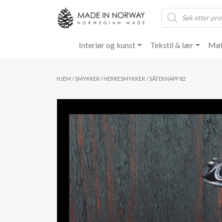
Products
search
Interiør og kunst
Tekstil & lær
Møb
HJEM
/
SMYKKER
/
HERRESMYKKER
/ SÅTEKNAPP 82