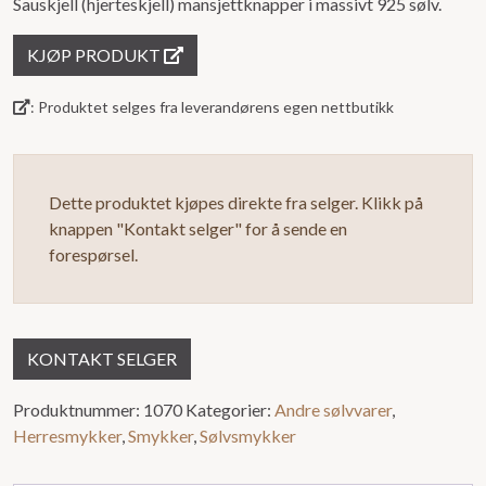
Sauskjell (hjerteskjell) mansjettknapper i massivt 925 sølv.
0
ut
KJØP PRODUKT
av
5
: Produktet selges fra leverandørens egen nettbutikk
Dette produktet kjøpes direkte fra selger. Klikk på
knappen "Kontakt selger" for å sende en
forespørsel.
KONTAKT SELGER
Produktnummer:
1070
Kategorier:
Andre sølvvarer
,
Herresmykker
,
Smykker
,
Sølvsmykker