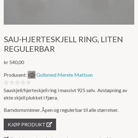
SAU-HJERTESKJELL RING, LITEN
REGULERBAR
kr
540,00
Produsent:
Gullsmed Merete Mattson
Sauskjell/hjerteskjell ring i massivt 925 sølv. Avstøpning av
0
ekte skjell plukket i fjæra.
ut
av
Barndomsminner. Åpen og regulerbar til alle størrelser.
5
KJØP PRODUKT