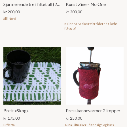
Sjarmerende tre i filtet ull (28 cm)
Kunst Zine – No One
kr
200,00
kr
200,00
Ull i Nord
K Linnea Backe/Embroidered Cloths -
fotograf
Brett «Skog»
Presskannevarmer 2 kopper
kr
175,00
kr
250,00
Firfletta
Nina Filtmaker - filtdesign og kurs