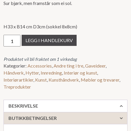
Sur bjørk, men framstår som ei sol.
ut
av
5
H33 x B14 cm D3cm (sokkel 8x8cm)
Skulptur
LEGG I HANDLEKURV
antall
Produktet vil bli fraktet om 1 virkedag
Kategorier:
Accessories
,
Andre ting i tre
,
Gaveideer
,
Håndverk
,
Hytter
,
Innredning
,
Interiør og kunst
,
Interiørartikler
,
Kunst
,
Kunsthåndverk
,
Møbler og trevarer
,
Treprodukter
BESKRIVELSE
BUTIKKBETINGELSER