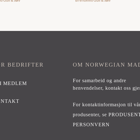
 Gull & Sølv
Brendemo Gull & Sølv
OR BEDRIFTER
OM NORWEGIAN MA
For samarbeid og andre
I MEDLEM
henvendelser,
kontakt oss gje
ONTAKT
For kontaktinformasjon til vå
produsenter, se
PRODUSEN
PERSONVERN