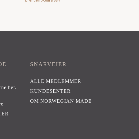
Brendemo Gull & Sølv
DE
SNARVEIER
ALLE MEDLEMMER
rne her
.
KUNDESENTER
OM NORWEGIAN MADE
re
TER