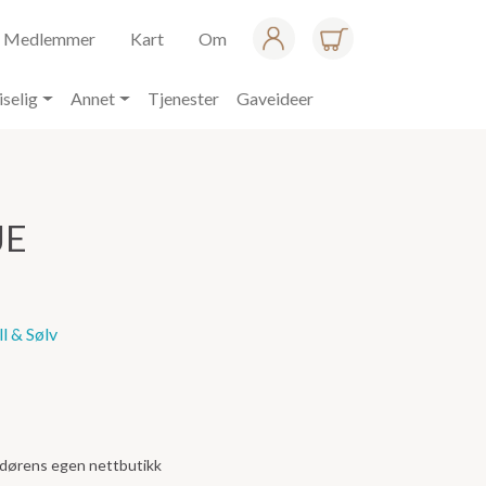
Medlemmer
Kart
Om
iselig
Annet
Tjenester
Gaveideer
JE
l & Sølv
andørens egen nettbutikk