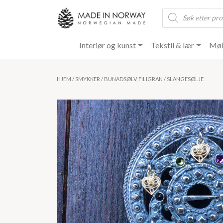
Products
search
Interiør og kunst
Tekstil & lær
Møb
HJEM
/
SMYKKER
/
BUNADSØLV, FILIGRAN
/ SLANGESØLJE