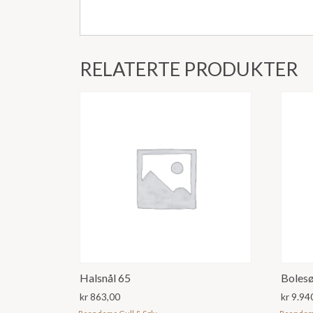
RELATERTE PRODUKTER
Halsnål 65
Bolesø
kr
863,00
kr
9.94