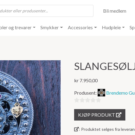
Bli medlem
ler og trevarer
Smykker
Accessories
Hudpleie
Sp
SLANGESØL
kr
7.950,00
Produsent:
Brendemo Gul
0
KJØP PRODUKT
ut
av
: Produktet selges fra lever
5