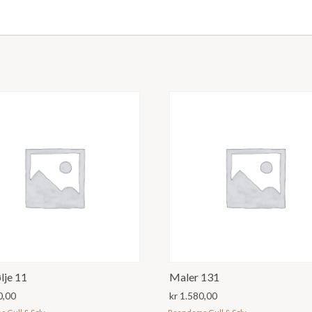
lje 11
Maler 131
0,00
kr
1.580,00