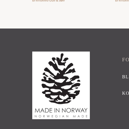
Brendemo Gull & Sølv
Brendemo
F
BL
K