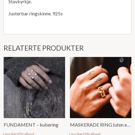
Stavkyrkje.
Justerbar ringskinne. 925s
RELATERTE PRODUKTER
FUNDAMENT – kubering
MASKERADE RING (uten emalje
Linn Sigrid Bratland
Linn Sigrid Bratland