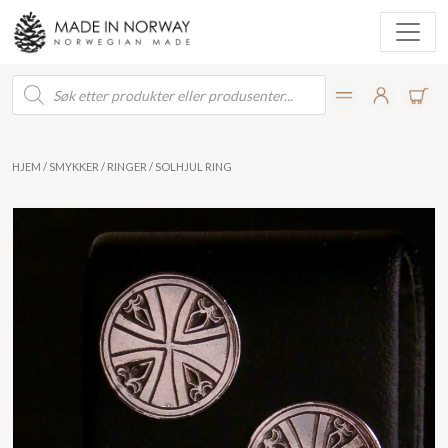
Products
search
HJEM
/
SMYKKER
/
RINGER
/ SOLHJUL RING