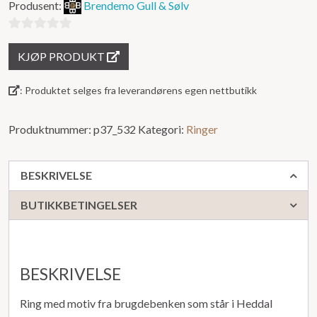
Produsent:
Brendemo Gull & Sølv
0
KJØP PRODUKT
ut
av
: Produktet selges fra leverandørens egen nettbutikk
5
Produktnummer:
p37_532
Kategori:
Ringer
BESKRIVELSE
BUTIKKBETINGELSER
BESKRIVELSE
Ring med motiv fra brugdebenken som står i Heddal