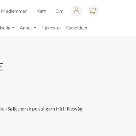
Medlemmer
Kart
Om
iselig
Annet
Tjenester
Gaveideer
E
a i Sølje, norsk pelsullgarn frå Hillesvåg