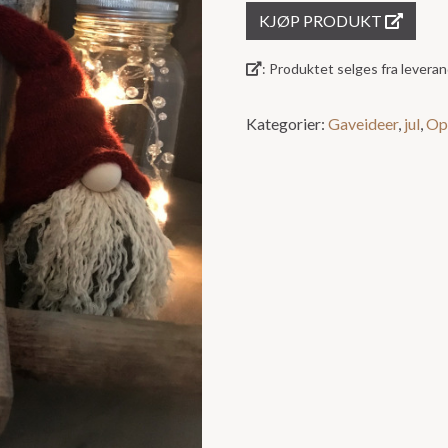
KJØP PRODUKT
: Produktet selges fra lever
Kategorier:
Gaveideer
,
jul
,
Op