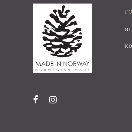
F
BL
K