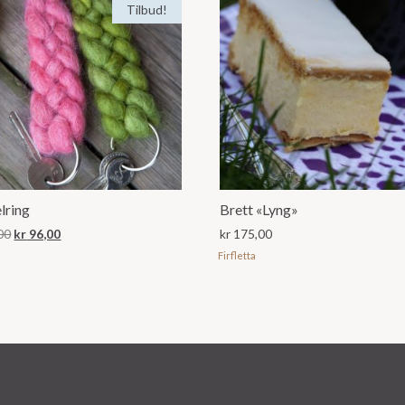
Tilbud!
lring
Brett «Lyng»
Opprinnelig
Nåværende
00
kr
96,00
kr
175,00
pris
pris
Firfletta
var:
er:
kr 150,00.
kr 96,00.