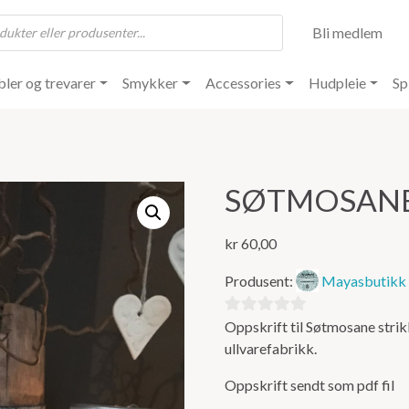
Bli medlem
ler og trevarer
Smykker
Accessories
Hudpleie
Sp
SØTMOSAN
kr
60,00
Produsent:
Mayasbutikk
Oppskrift til Søtmosane strikk
0
ullvarefabrikk.
ut
av
Oppskrift sendt som pdf fil
5