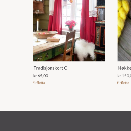
Tradisjonskort C
Nøkke
kr
65,00
kr
150,
Firfletta
Firfletta