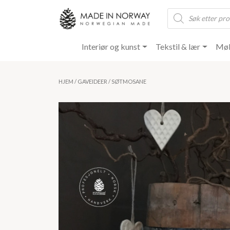
Products
search
Interiør og kunst
Tekstil & lær
Møb
HJEM
/
GAVEIDEER
/ SØTMOSANE