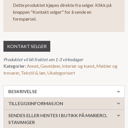
Dette produktet kjøpes direkte fra selger. Klikk på
knappen "Kontakt selger" for å sende en
forespørsel.
KONTAKT SELGER
Produktet vil bli fraktet om 1-3 virkedager
Kategorier:
Annet
,
Gaveideer
,
Interiør og kunst
,
Møbler og
trevarer
,
Tekstil & lær
,
Ukategorisert
BESKRIVELSE
TILLEGGSINFORMASJON
SENDES ELLER HENTES I BUTIKK PÅ MARIERO,
STAVANGER