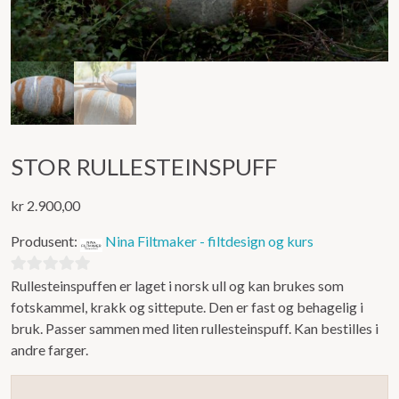
STOR RULLESTEINSPUFF
kr
2.900,00
Produsent:
Nina Filtmaker - filtdesign og kurs
Rullesteinspuffen er laget i norsk ull og kan brukes som
0
fotskammel, krakk og sittepute. Den er fast og behagelig i
ut
bruk. Passer sammen med liten rullesteinspuff. Kan bestilles i
av
andre farger.
5