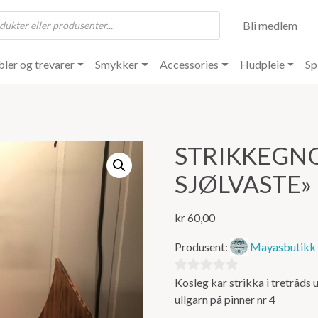
Bli medlem
ler og trevarer
Smykker
Accessories
Hudpleie
Sp
STRIKKEGN
SJØLVASTE»
kr
60,00
Produsent:
Mayasbutikk
Kosleg kar strikka i tretråds 
0
ullgarn på pinner nr 4
ut
av