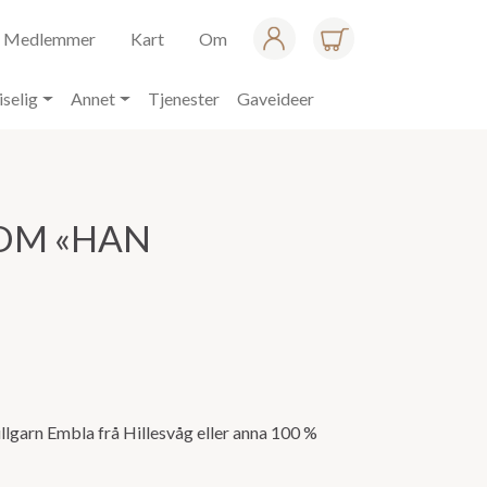
Medlemmer
Kart
Om
iselig
Annet
Tjenester
Gaveideer
OM «HAN
ullgarn Embla frå Hillesvåg eller anna 100 %