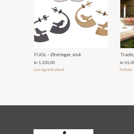
FUGL – Øreringer, små
Tradis
kr
1.200,00
kr
65,0
Linn Sigrid Bratland
Firfletta