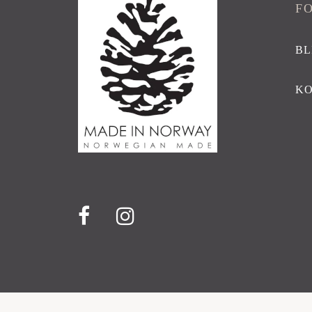
F
BL
K