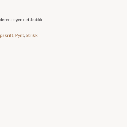
andørens egen nettbutikk
pskrift
,
Pynt
,
Strikk