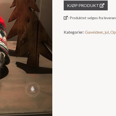
KJØP PRODUKT
5
: Produktet selges fra lever
Kategorier:
Gaveideer
,
jul
,
Op