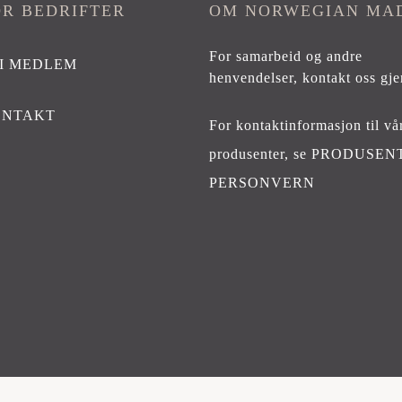
velges
OR BEDRIFTER
OM NORWEGIAN MA
på
produktsiden
For samarbeid og andre
I MEDLEM
henvendelser,
kontakt oss gje
ONTAKT
For kontaktinformasjon til vå
produsenter, se
PRODUSEN
PERSONVERN