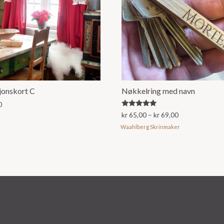
jonskort C
Nøkkelring med navn
0
Vurdert
Prisområde:
kr
65,00
–
kr
69,00
5.00
kr 65,00
av 5
Waahlberg Skrinmaker
til
Dette
kr 69,00
produktet
har
flere
varianter.
Alternativene
kan