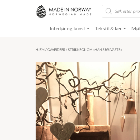
Products
search
Interiør og kunst
Tekstil & lær
Møb
HJEM
/
GAVEIDEER
/ STRIKKEGNOM «HAN SJØLVASTE»