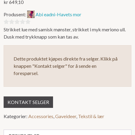
kr
649,10
Produsent:
Abi eadni-Havets mor
Strikket lue med samisk mønster, strikket i myk meriono ull.
0
Dusk med trykknapp som kan tas av.
ut
av
5
Dette produktet kjøpes direkte fra selger. Klikk på
knappen "Kontakt selger" for å sende en
forespørsel.
KONTAKT SELGER
Kategorier:
Accessories
,
Gaveideer
,
Tekstil & lær