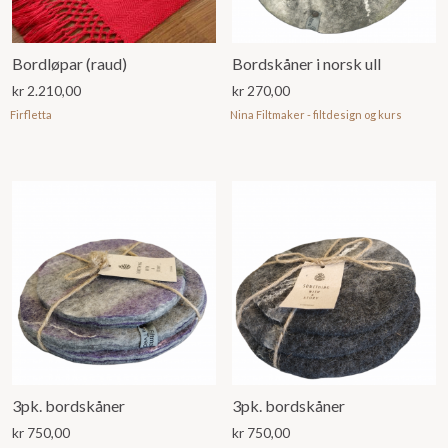
Bordløpar (raud)
Bordskåner i norsk ull
kr
2.210,00
kr
270,00
Firfletta
Nina Filtmaker - filtdesign og kurs
3pk. bordskåner
3pk. bordskåner
kr
750,00
kr
750,00