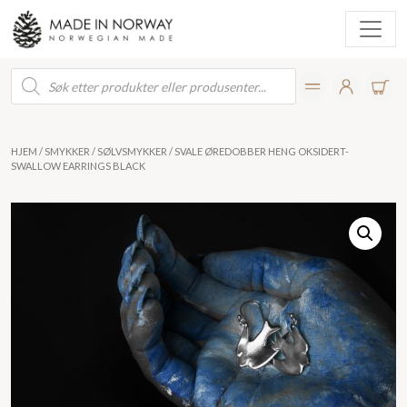
Products
search
HJEM
/
SMYKKER
/
SØLVSMYKKER
/ SVALE ØREDOBBER HENG OKSIDERT-
SWALLOW EARRINGS BLACK