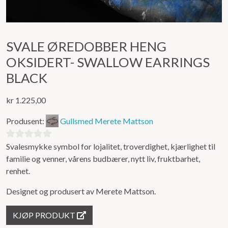
SVALE ØREDOBBER HENG
OKSIDERT- SWALLOW EARRINGS
BLACK
kr
1.225,00
Produsent:
Gullsmed Merete Mattson
Svalesmykke symbol for lojalitet, troverdighet, kjærlighet til
0
familie og venner, vårens budbærer, nytt liv, fruktbarhet,
ut
renhet.
av
5
Designet og produsert av Merete Mattson.
KJØP PRODUKT