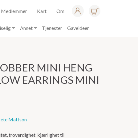
Medlemmer
Kart
Om
iselig
Annet
Tjenester
Gaveideer
OBBER MINI HENG
LOW EARRINGS MINI
ete Mattson
et, troverdighet, kjærlighet til