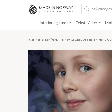
Products
search
Interiør og kunst
Tekstil & lær
Møb
HJEM
/
SMYKKER
/
ØREPYNT
/ SVALE ØREDOBBER MINI HENG GU