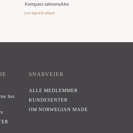
Kompass sølvsmykke
Linn Sigrid Bratland
DE
SNARVEIER
ALLE MEDLEMMER
rne her
.
KUNDESENTER
OM NORWEGIAN MADE
re
TER