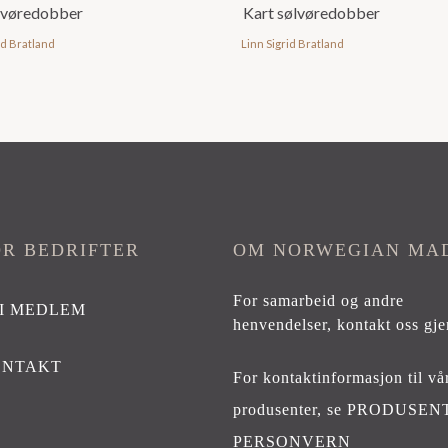
lvøredobber
Kart sølvøredobber
id Bratland
Linn Sigrid Bratland
OR BEDRIFTER
OM NORWEGIAN MA
For samarbeid og andre
I MEDLEM
henvendelser,
kontakt oss gje
ONTAKT
For kontaktinformasjon til vå
produsenter, se
PRODUSEN
PERSONVERN