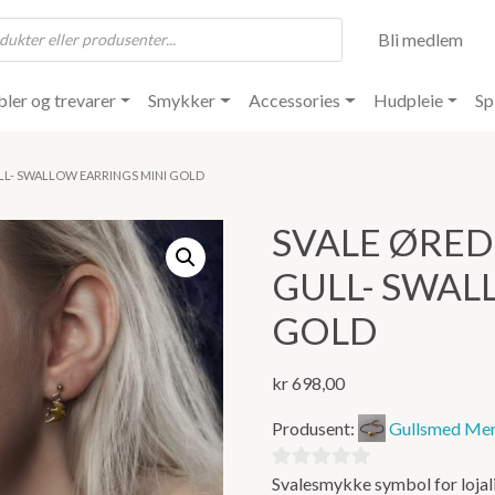
Bli medlem
ler og trevarer
Smykker
Accessories
Hudpleie
Sp
LL- SWALLOW EARRINGS MINI GOLD
SVALE ØRED
GULL- SWAL
GOLD
kr
698,00
Produsent:
Gullsmed Mer
Svalesmykke symbol for lojalit
0