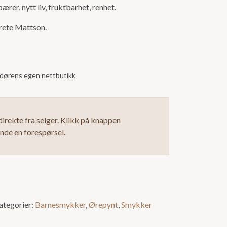
ærer, nytt liv, fruktbarhet, renhet.
rete Mattson.
andørens egen nettbutikk
irekte fra selger. Klikk på knappen
ende en forespørsel.
ategorier:
Barnesmykker
,
Ørepynt
,
Smykker