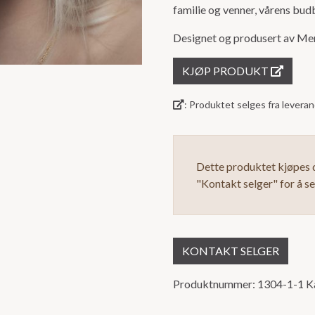
familie og venner, vårens budb
ut
av
Designet og produsert av Me
5
KJØP PRODUKT
: Produktet selges fra lever
Dette produktet kjøpes d
"Kontakt selger" for å s
KONTAKT SELGER
Produktnummer:
1304-1-1
K