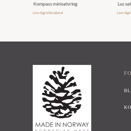
Kompass minisølvring
Lus sø
Linn Sigrid Bratland
Linn Sigr
F
BL
K