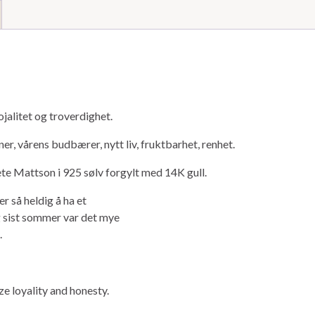
lojalitet og troverdighet.
er, vårens budbærer, nytt liv, fruktbarhet, renhet.
e Mattson i 925 sølv forgylt med 14K gull.
r så heldig å ha et
g sist sommer var det mye
.
e loyality and honesty.