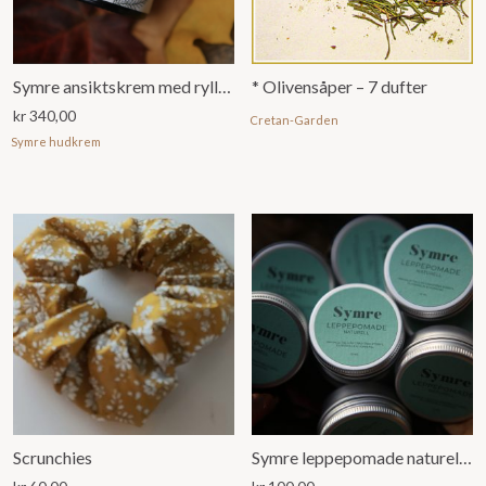
Symre ansiktskrem med ryllik og appelsin (60ml)
* Olivensåper – 7 dufter
kr
340,00
Cretan-Garden
Symre hudkrem
Scrunchies
Symre leppepomade naturell (15ml)