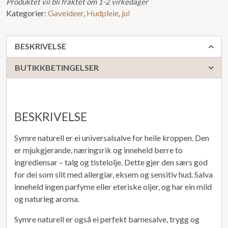
Produktet vil bli fraktet om 1-2 virkedager
Kategorier:
Gaveideer
,
Hudpleie
,
jul
BESKRIVELSE
BUTIKKBETINGELSER
BESKRIVELSE
Symre naturell er ei universalsalve for heile kroppen. Den
er mjukgjerande, næringsrik og inneheld berre to
ingrediensar – talg og tistelolje. Dette gjer den særs god
for dei som slit med allergiar, eksem og sensitiv hud. Salva
inneheld ingen parfyme eller eteriske oljer, og har ein mild
og naturleg aroma.
Symre naturell er også ei perfekt barnesalve, trygg og