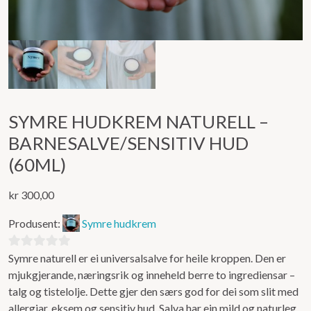
SYMRE HUDKREM NATURELL –
BARNESALVE/SENSITIV HUD
(60ML)
kr
300,00
Produsent:
Symre hudkrem
Symre naturell er ei universalsalve for heile kroppen. Den er
0
mjukgjerande, næringsrik og inneheld berre to ingrediensar –
ut
talg og tistelolje. Dette gjer den særs god for dei som slit med
av
allergiar, eksem og sensitiv hud. Salva har ein mild og naturleg
5