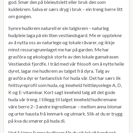
god. Smør den på bleieutslett eller bruk den som
kuldekrem. Salva er særs dryg i bruk – ein treng berre litt
om gongen.
Symre hudkrem naturell er ein talgkrem – naturleg
hudpleie laga på ein liten vestlandsgard. Me er opptekne
av å nytta oss av naturlege og lokale råvarer, og ikkje
minst ressursgrunnlaget me har på garden. Me har
grasfôra og økologisk storfe av den lokale gamalrasen
Vestlandsk fjordfe. I tråd med vår filosofi om å nytte heile
dyret, lagar me hudkrem av talget frå dyra. Talg av
grasfôra dyr er fantanstisk for huda vår. Det har særs lik
feittsyreprofil som huda, og inneheld feittløyselege A, D,
K og E-vitaminar. Kort sagt inneheld talg alt det gode
huda vår treng. I tillegg til talget inneheld hudkremane
våre berre 2–3 andre ingrediensar – mellom anna blomar
og urter hausta frå innmark og utmark. Slik at du er trygg
på kva du smører på huda di.
Ved å kjøpe Symre hudkrem får du eit lokalt handverk