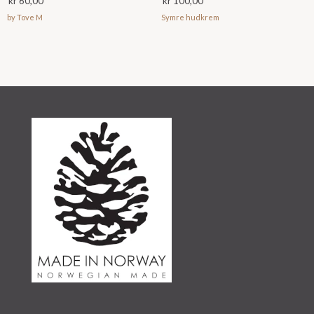
kr
60,00
kr
100,00
by Tove M
Symre hudkrem